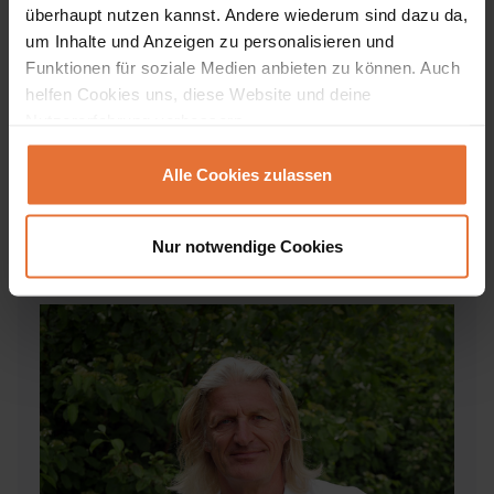
überhaupt nutzen kannst. Andere wiederum sind dazu da,
um Inhalte und Anzeigen zu personalisieren und
Funktionen für soziale Medien anbieten zu können. Auch
Tag 24 – Sa., 14.11.2026
helfen Cookies uns, diese Website und deine
Ankunft
Nutzererfahrung verbessern.
Ankunft in Deutschland
Alle Cookies zulassen
Nur notwendige Cookies
Reiseleitung