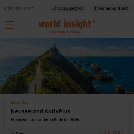
Erlebnisreisen
02203 9255700
Hoher Kontrast
AktivPlus
Neuseeland AktivPlus
Abenteuer am anderen Ende der Welt
€ 6.299,-
ab
24 Tage