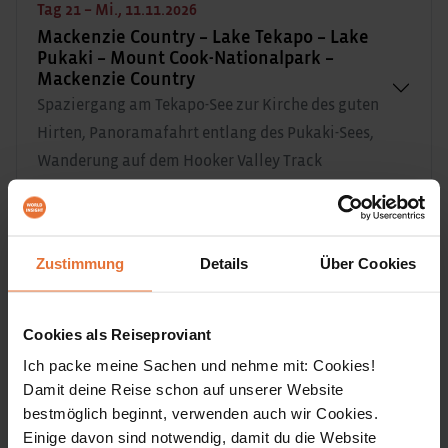
Tag 21 – Mi., 11.11.2026
Mackenzie Country – Lake Tekapo – Lake
Pukaki – Mount Cook-Nationalpark –
Mackenzie Country
Spaziergang am Tekapo-See zur Kirche des guten
Hirten, Panoramafahrt entlang des Pukaki-Sees,
Wanderung auf dem Hooker Valley Track
Tag 22 – Do., 12.11.2026
Mackenzie Country – Fairlie – Christchurch
Zustimmung
Details
Über Cookies
Fahrt nach Christchurch mit Besuch einer
neuseeländischen Farm
Cookies als Reiseproviant
Ich packe meine Sachen und nehme mit: Cookies!
Tag 23 – Fr., 13.11.2026
Damit deine Reise schon auf unserer Website
bestmöglich beginnt, verwenden auch wir Cookies.
Christchurch – Rückflug
Einige davon sind notwendig, damit du die Website
Stadtbesichtigung, Rückflug nach Deutschland