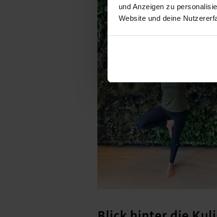
und Anzeigen zu personalisie
Website und deine Nutzererf
Blick hinter die Kul