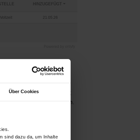
Powered by
onlyfy
zgrundverordnung. Die
Über Cookies
u 6 Monate nach Beendigung
tpunkt die Löschung der Daten.
ies.
m sind dazu da, um Inhalte