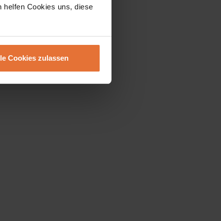
h helfen Cookies uns, diese
lle Cookies zulassen