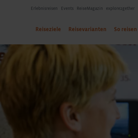
Erlebnisreisen
Events
ReiseMagazin
explore2gether
Reiseziele
Reisevarianten
So reisen