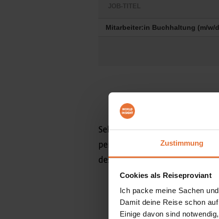
Selbstverständlich behandeln
Zustimmung
personenbezogenen Daten werd
des Bewerbungsverfahrens gesp
Cookies als Reiseproviant
Ich packe meine Sachen und
Damit deine Reise schon auf
Einige davon sind notwendig