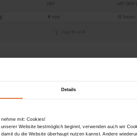
 wir alle Bewerbungen gemäß der aktuellen Datenschut
Details
en für die Dauer des Bewerbungsverfahrens und bis z
eichert. Bei Nichteinstellung erfolgt nach diesem Zei
 nehme mit: Cookies!
 unserer Website bestmöglich beginnt, verwenden auch wir Cook
, damit du die Website überhaupt nutzen kannst. Andere wiederu