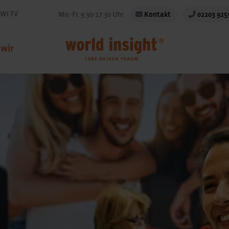
WI TV
Mo.-Fr. 9:30-17:30 Uhr
Kontakt
02203 925
 wir