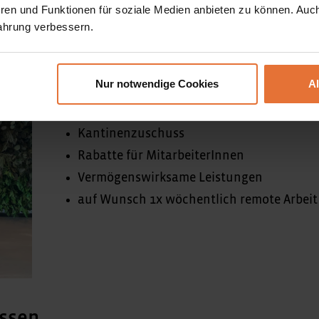
Benefits
ren und Funktionen für soziale Medien anbieten zu können. Auc
ahrung verbessern.
Deutschland-Ticket
Urban Sports Club Mitgliedschaft
Nur notwendige Cookies
A
Inhouse Yoga Stunden
Businessbike Leasing
Kantinenzuschuss
Rabatte für MitarbeiterInnen
Vermögenswirksame Leistungen
auf Wunsch 1x wöchentlich remote Arbeit
issen