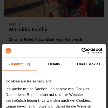
Family
Marokko Family
Zwischen Hohem Atlas, Atlantik und Marrakesch -
Sommertour
Komm mit auf eine unvergessliche Familienreise durch
Marokko vom Hohen Atlas ins „Tal der Glücklichen“, weiter
Zustimmung
Details
Über Cookies
an die Atlantikküste und bis nach Marrakesch voller
Abenteuer und Begegnungen
Cookies als Reiseproviant
11 Tage
Ich packe meine Sachen und nehme mit: Cookies!
DETAILS & BUCHEN
ab € 1.999,-
Damit deine Reise schon auf unserer Website
bestmöglich beginnt, verwenden auch wir Cookies.
Einige davon sind notwendig, damit du die Website