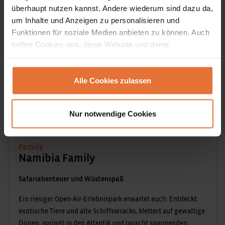
überhaupt nutzen kannst. Andere wiederum sind dazu da,
um Inhalte und Anzeigen zu personalisieren und
Funktionen für soziale Medien anbieten zu können. Auch
helfen Cookies uns, diese Website und deine
Nutzererfahrung verbessern.
Alle Cookies zulassen
Nur notwendige Cookies
Family
Namibia Family
Safariabenteuer und Wüstenspaß
Ein riesiger Open-Air-Erlebnispark erwartet euch: Entdeckt
exotische Tiere und alte Schiffswracks, klettert auf gewaltige
Dünen, springt in den Atlantik und lauscht spannenden