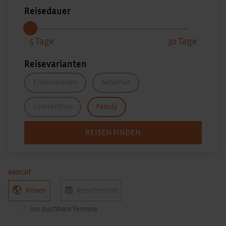
Reisedauer
5
30
Reisevarianten
Erlebnisreisen
AktivPlus
ComfortPlus
Family
REISEN FINDEN
ANSICHT
Reisen
Reisetermine
nur buchbare Termine