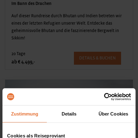
Im Bann des Drachen
Auf dieser Rundreise durch Bhutan und Indien betreten wir
eines der letzten Refugien unserer Welt. Entdecke das
geheimnisvolle Bhutan und die faszinierende Bergwelt in
Sikkim!
20 Tage
DETAILS & BUCHEN
ab € 4.499,-
Zustimmung
Details
Über Cookies
Cookies als Reiseproviant