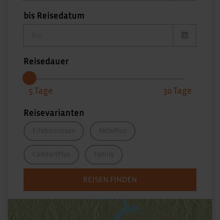
bis Reisedatum
bis Reisedatum
Reisedauer
5
30
Reisevarianten
Erlebnisreisen
AktivPlus
ComfortPlus
Family
REISEN FINDEN