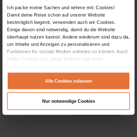
Ich packe meine Sachen und nehme mit: Cookies!
Damit deine Reise schon auf unserer Website
bestmöglich beginnt, verwenden auch wir Cookies.
Einige davon sind notwendig, damit du die Website
Erlebnisreisen
überhaupt nutzen kannst. Andere wiederum sind dazu da,
Bhutan
um Inhalte und Anzeigen zu personalisieren und
Funktionen für soziale Medien anbieten zu können. Auch
Die umfassende Reise
helfen Cookies uns, diese Website und deine
Nutzererfahrung verbessern.
Die schönsten Routen des Himalayas, kleine Dörfer im
Bumthang-Tal und der Aufstieg zum Tigernest-Kloster sind
Alle Cookies zulassen
unvergessliche Eindrücke auf dieser umfassenden Rundreise
durch Bhutan.
Nur notwendige Cookies
17 Tage
DETAILS & BUCHEN
ab € 4.999,-