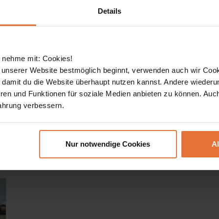
edatum
Reisedauer
Details
datum
5
30
 nehme mit: Cookies!
Plus
Family
REISEN FINDEN
 unserer Website bestmöglich beginnt, verwenden auch wir Cook
, damit du die Website überhaupt nutzen kannst. Andere wiederu
ren und Funktionen für soziale Medien anbieten zu können. Auc
ahrung verbessern.
Nur notwendige Cookies
A
re Termine