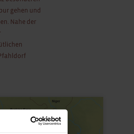
Spur gehen und
en. Nahe der
r
ütlichen
Pfahldorf