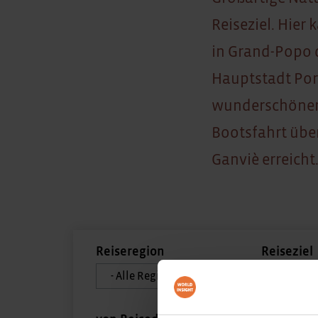
Reiseziel. Hie
in Grand-Popo 
Hauptstadt Por
wunderschönen 
Bootsfahrt übe
Ganviè erreicht
Reiseregion
Reiseziel