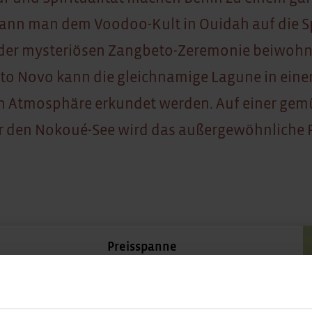
r kann man dem Voodoo-Kult in Ouidah auf die 
der mysteriösen Zangbeto-Zeremonie beiwohn
to Novo kann die gleichnamige Lagune in eine
Atmosphäre erkundet werden. Auf einer gem
r den Nokoué-See wird das außergewöhnliche 
.
Preisspanne
500
10000