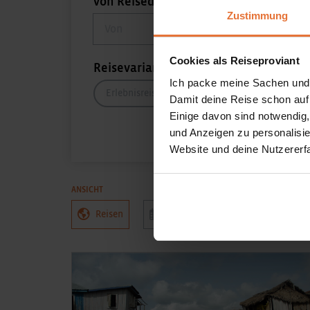
von Reisedatum
bis Reis
Zustimmung
von Reisedatum
bis Reise
Cookies als Reiseproviant
Reisevarianten
Ich packe meine Sachen und
Erlebnisreisen
AktivPlus
Comfort
Damit deine Reise schon auf
Einige davon sind notwendig
und Anzeigen zu personalisie
Website und deine Nutzererf
ANSICHT
Reisen
Reisetermine
nur buchba