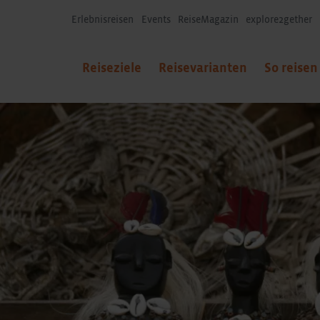
Erlebnisreisen
Events
ReiseMagazin
explore2gether
Reiseziele
Reisevarianten
So reisen