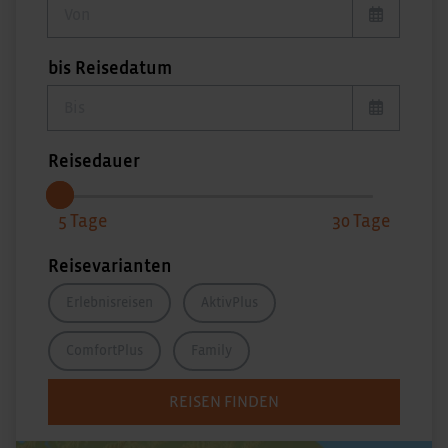
von Reisedatum
bis Reisedatum
bis Reisedatum
Reisedauer
5
30
Reisevarianten
Erlebnisreisen
AktivPlus
ComfortPlus
Family
REISEN FINDEN