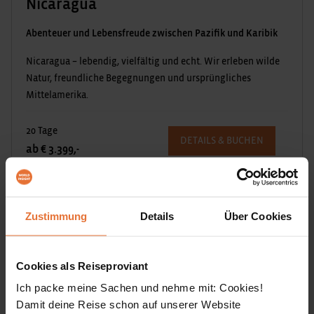
Nicaragua
Abenteuer und Lebensfreude zwischen Pazifik und Karibik
Nicaragua – lebendig, vielfältig und echt. Wir erleben wilde
Natur, freundliche Begegnungen und ursprüngliches
Mittelamerika.
20 Tage
DETAILS & BUCHEN
ab € 3.399,-
Zustimmung
Details
Über Cookies
Cookies als Reiseproviant
Ich packe meine Sachen und nehme mit: Cookies!
Damit deine Reise schon auf unserer Website