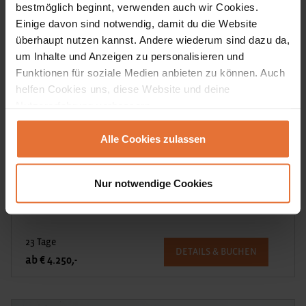
bestmöglich beginnt, verwenden auch wir Cookies.
Einige davon sind notwendig, damit du die Website
überhaupt nutzen kannst. Andere wiederum sind dazu da,
um Inhalte und Anzeigen zu personalisieren und
Funktionen für soziale Medien anbieten zu können. Auch
Erlebnisreisen
helfen Cookies uns, diese Website und deine
Costa Rica, Nicaragua und Panama
Nutzererfahrung verbessern.
Papageien, Playas und koloniale Pracht
Alle Cookies zulassen
Drei unterschiedliche Länder Mittelamerikas erleben wir auf
unserer Reise vom Nicaragua-See bis zum Panama-Kanal:
Nur notwendige Cookies
Costa Rica, Nicaragua und Panama – die Schönheit dieser
Region wird dich begeistern.
23 Tage
DETAILS & BUCHEN
ab € 4.250,-