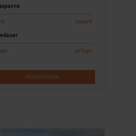
isspanne
0
10000
sedauer
30
REISEN FINDEN