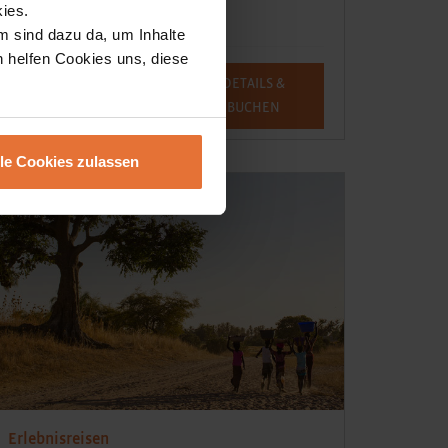
ies.
m sind dazu da, um Inhalte
h helfen Cookies uns, diese
15 Tage
DETAILS &
ab € 2.799,-
BUCHEN
lle Cookies zulassen
Erlebnisreisen