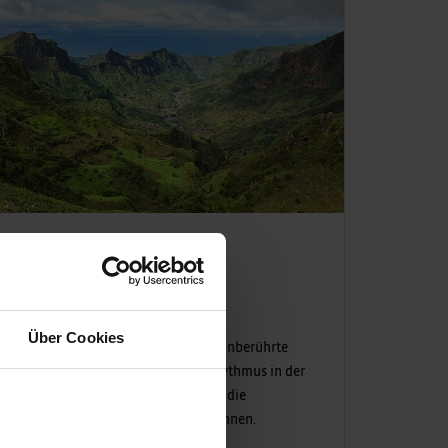
Erlebnisreisen
Kapverdische Inseln
Inselhopping für Abenteurer
Über Cookies
Entdecke die touristisch fast noch unberührte
Natur der Kapverden! Spüre den Rhythmus in der
Musikmetropole Mindelo und lerne die
Gastfreundlichkeit der Insulaner kennen.