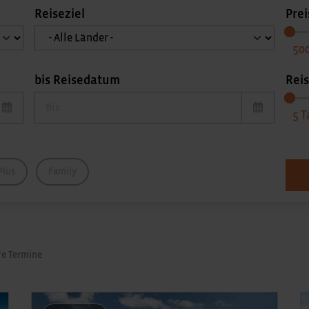
Reiseziel
Pre
50
bis Reisedatum
Rei
bis Reisedatum
5
Plus
Family
re Termine