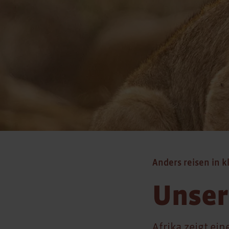
Anders reisen in k
Unser
Afrika zeigt ein