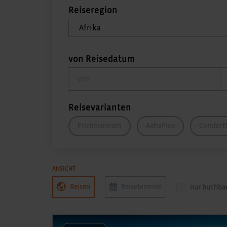
Reiseregion
von Reisedatum
von Reisedatum
Reisevarianten
Erlebnisreisen
AktivPlus
Comfort
ANSICHT
Reisen
Reisetermine
nur buchba