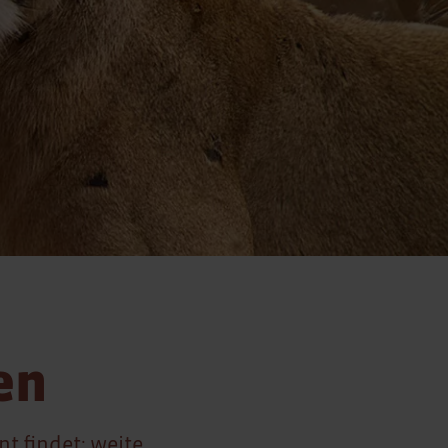
en
nt findet: weite