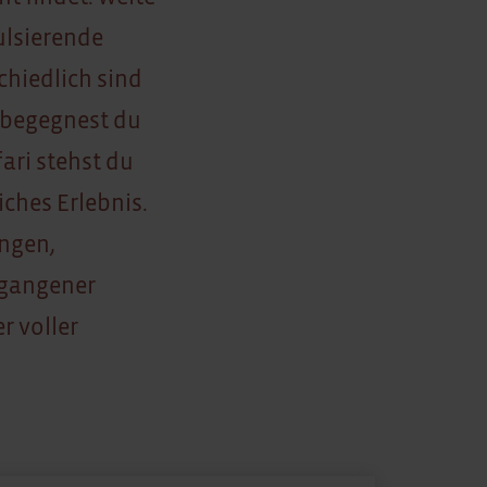
ulsierende
chiedlich sind
a begegnest du
ari stehst du
ches Erlebnis.
angen,
rgangener
r voller