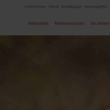
Erlebnisreisen
Events
ReiseMagazin
explore2gether
Reiseziele
Reisevarianten
So reisen