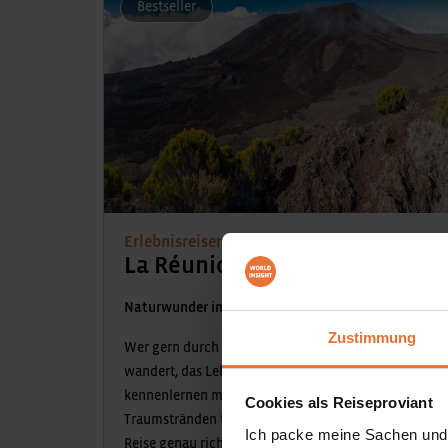
Bestseller
Erlebnisreisen
La Réunion
Naturwunder im Indischen Ozean
Zustimmung
Wer gern durch faszinierende Naturregionen
wandert, das Leben der Einheimischen
kennenlernen möchte und an paradiesischen
Cookies als Reiseproviant
Traumstränden träumen möchte, ist auf dieser
Ich packe meine Sachen und
Reise genau richtig!