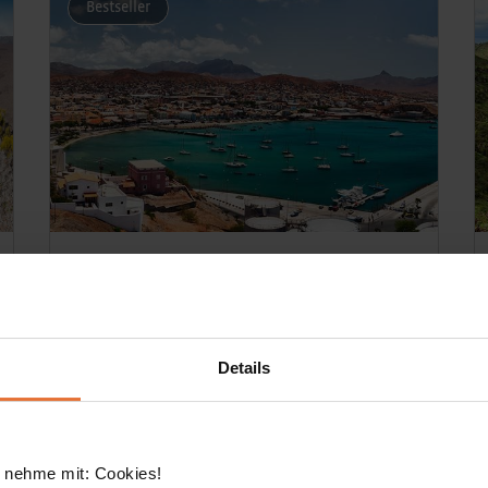
Bestseller
AktivPlus
Kapverdische Inseln
AktivPlus
Details
Jede Insel eine kleine Welt für sich
Die Kapverdischen Inseln könnten
unterschiedlicher kaum sein: Erlebe wüstenhafte
Mondlandschaften, tropisch grüne Täler sowie
 nehme mit: Cookies!
zerklüftete Bergwelten und entspanne an langen