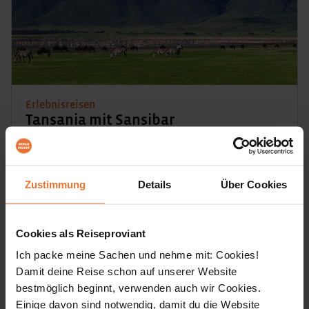
Erlebnisreisen
Tansania mit Sansibar
Grandiose Tierwelt und Traumstrände
Erlebe Tansania umfassend. Wir gehen auf Pirsch in der
Zustimmung
Details
Über Cookies
berühmten Serengeti, begegnen den Masai, wandern durch
die Usambara-Berge und träumen am Indischen Ozean.
Cookies als Reiseproviant
21 Tage
Ich packe meine Sachen und nehme mit: Cookies!
DETAILS & BUCHEN
ab € 5.199,-
Damit deine Reise schon auf unserer Website
bestmöglich beginnt, verwenden auch wir Cookies.
Einige davon sind notwendig, damit du die Website