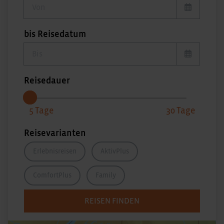
von Reisedatum
bis Reisedatum
bis Reisedatum
Reisedauer
5
30
Reisevarianten
Erlebnisreisen
AktivPlus
ComfortPlus
Family
REISEN FINDEN