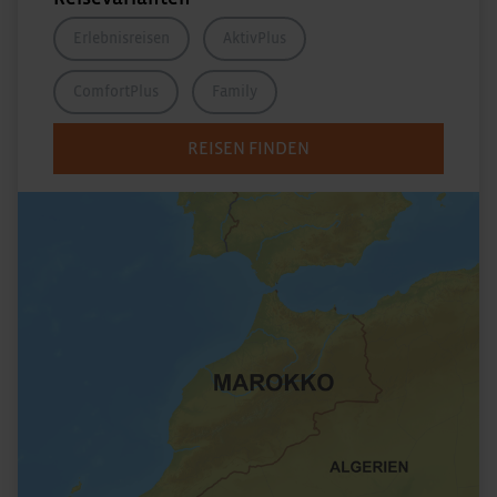
Erlebnisreisen
AktivPlus
ComfortPlus
Family
REISEN FINDEN