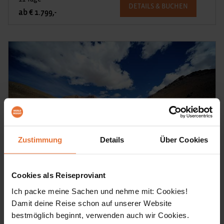
DETAILS & BUCHEN
ab € 1.799,-
Zustimmung
Details
Über Cookies
Cookies als Reiseproviant
Ich packe meine Sachen und nehme mit: Cookies!
AktivPlus
Damit deine Reise schon auf unserer Website
Marokko AktivPlus
bestmöglich beginnt, verwenden auch wir Cookies.