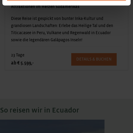
Attraktionen im Herzen Südamerikas
Diese Reise ist gespickt von bunter Inka-Kultur und
grandiosen Landschaften: Erlebe das Heilige Tal und den
Titicacasee in Peru, Vulkane und Regenwald in Ecuador
sowie die legendären Galápagos Inseln!
23 Tage
DETAILS & BUCHEN
ab € 5.599,-
So reisen wir in Ecuador