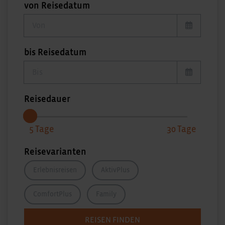
von Reisedatum
von Reisedatum
bis Reisedatum
bis Reisedatum
Reisedauer
5
30
Reisevarianten
Erlebnisreisen
AktivPlus
ComfortPlus
Family
REISEN FINDEN