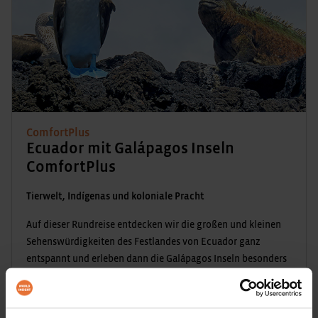
ComfortPlus
Ecuador mit Galápagos Inseln
ComfortPlus
Tierwelt, Indígenas und koloniale Pracht
Auf dieser Rundreise entdecken wir die großen und kleinen
Sehenswürdigkeiten des Festlandes von Ecuador ganz
entspannt und erleben dann die Galápagos Inseln besonders
intensiv.
17 Tage