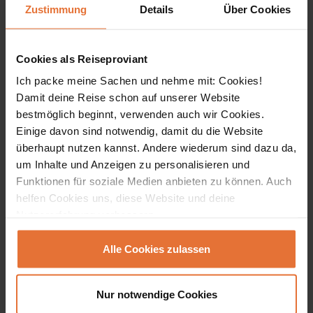
DETAILS & BUCHEN
Zustimmung
Details
Über Cookies
ab € 4.399,-
Cookies als Reiseproviant
Bestseller
Ich packe meine Sachen und nehme mit: Cookies!
Damit deine Reise schon auf unserer Website
bestmöglich beginnt, verwenden auch wir Cookies.
Einige davon sind notwendig, damit du die Website
überhaupt nutzen kannst. Andere wiederum sind dazu da,
um Inhalte und Anzeigen zu personalisieren und
Funktionen für soziale Medien anbieten zu können. Auch
helfen Cookies uns, diese Website und deine
Nutzererfahrung verbessern.
Alle Cookies zulassen
Erlebnisreisen
Peru und Ecuador mit Galápagos
Nur notwendige Cookies
Inseln