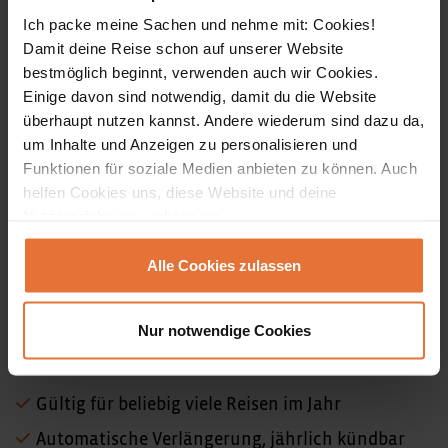
Ich packe meine Sachen und nehme mit: Cookies!
Ideal für alle, die nur eine einzelne Reise absichern
Damit deine Reise schon auf unserer Website
möchten. Ohne Vertragsbindung, dafür aber in den
bestmöglich beginnt, verwenden auch wir Cookies.
Einige davon sind notwendig, damit du die Website
meisten Fällen teurer als die Jahresversicherung.
überhaupt nutzen kannst. Andere wiederum sind dazu da,
um Inhalte und Anzeigen zu personalisieren und
Einmal-Reiseversicherung buchen
Funktionen für soziale Medien anbieten zu können. Auch
helfen Cookies uns, diese Website und deine
Nutzererfahrung verbessern.
Jahresversicherung
Alle Cookies zulassen
Für alle, die mehrmals im Jahr unterwegs sind – ob
privat oder beruflich, ob Fernreise oder
Nur notwendige Cookies
Wochenendtrip über 50 km Entfernung.
G
ü
ltig f
ü
r beliebig viele Reisen im Jahr
Automatische Verlängerung, jährlich kündbar