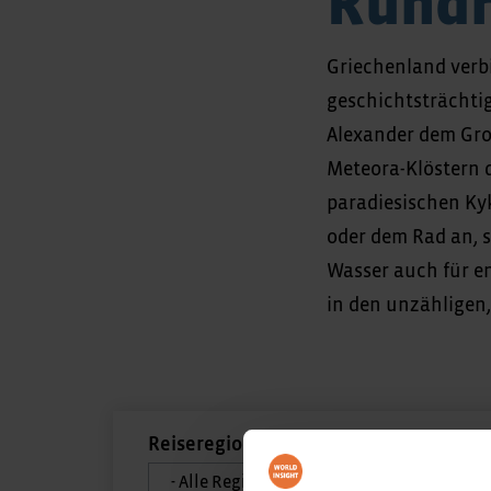
Rundr
Griechenland verb
geschichtsträchti
Alexander dem Gro
Meteora-Klöstern d
paradiesischen Ky
oder dem Rad an, 
Wasser auch für e
in den unzähligen
Reiseregion
Reiseziel