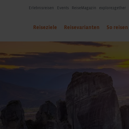
Erlebnisreisen
Events
ReiseMagazin
explore2gether
Reiseziele
Reisevarianten
So reisen