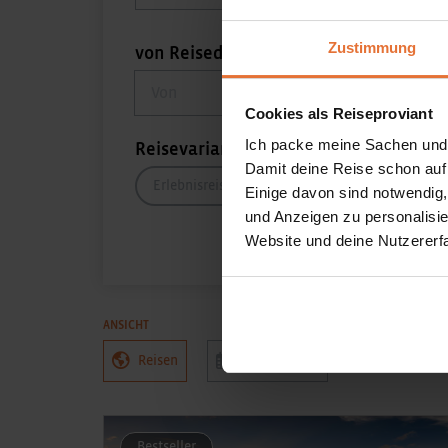
Zustimmung
von Reisedatum
bis Reis
von Reisedatum
bis Reise
Cookies als Reiseproviant
Ich packe meine Sachen und
Reisevarianten
Damit deine Reise schon auf
Erlebnisreisen
AktivPlus
Comfort
Einige davon sind notwendig
und Anzeigen zu personalisie
Website und deine Nutzererf
ANSICHT
Reisen
Reisetermine
nur buchba
Bestseller