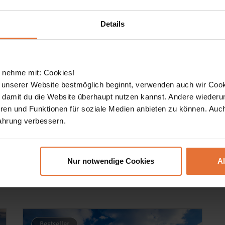
500
10000
Details
edatum
Reisedauer
datum
5
30
 nehme mit: Cookies!
 unserer Website bestmöglich beginnt, verwenden auch wir Cook
Plus
Family
REISEN FINDEN
, damit du die Website überhaupt nutzen kannst. Andere wiederu
ren und Funktionen für soziale Medien anbieten zu können. Auc
ahrung verbessern.
Nur notwendige Cookies
A
re Termine
Bestseller