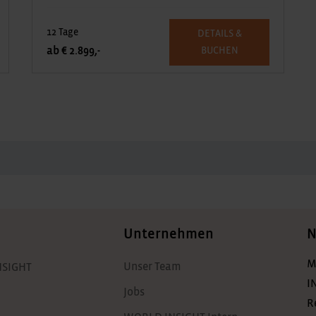
12 Tage
DETAILS &
ab € 2.899,-
BUCHEN
Unternehmen
N
M
Unser Team
NSIGHT
I
Jobs
R