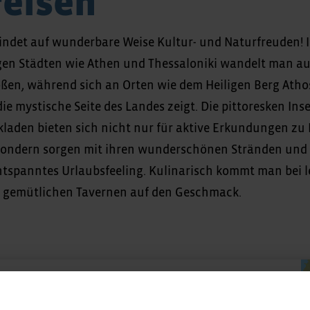
eisen
indet auf wunderbare Weise Kultur- und Naturfreuden! 
gen Städten wie Athen und Thessaloniki wandelt man au
ßen, während sich an Orten wie dem Heiligen Berg Atho
ie mystische Seite des Landes zeigt. Die pittoresken Inse
kladen bieten sich nicht nur für aktive Erkundungen zu
sondern sorgen mit ihren wunderschönen Stränden und k
ntspanntes Urlaubsfeeling. Kulinarisch kommt man bei 
, gemütlichen Tavernen auf den Geschmack.
Preisspanne