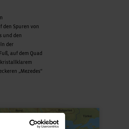
In
f den Spuren von
s und den
ln der
 Fuß, auf dem Quad
ristallklarem
leckeren „Mezedes“