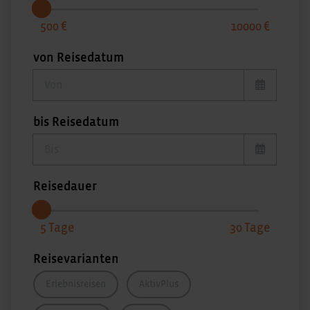
500
10000
von Reisedatum
von Reisedatum
bis Reisedatum
bis Reisedatum
Reisedauer
5
30
Reisevarianten
Erlebnisreisen
AktivPlus