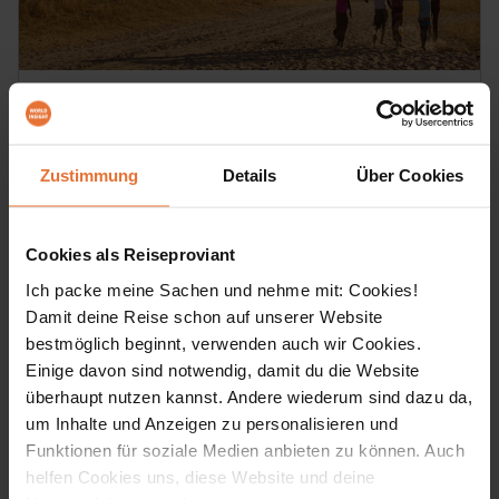
Erlebnisreisen
Senegal und Gambia
Zustimmung
Details
Über Cookies
Auf Entdeckungstour in Senegambia
Die Reise am westlichsten Zipfel Afrikas führt uns durch
beeindruckende Naturlandschaften, entführt uns zurück in
Cookies als Reiseproviant
die Kolonialzeit und erlaubt uns intensive Begegnungen mit
Ich packe meine Sachen und nehme mit: Cookies!
den Menschen Senegambias.
Damit deine Reise schon auf unserer Website
bestmöglich beginnt, verwenden auch wir Cookies.
20 Tage
Einige davon sind notwendig, damit du die Website
DETAILS & BUCHEN
ab € 3.350,-
überhaupt nutzen kannst. Andere wiederum sind dazu da,
um Inhalte und Anzeigen zu personalisieren und
Funktionen für soziale Medien anbieten zu können. Auch
helfen Cookies uns, diese Website und deine