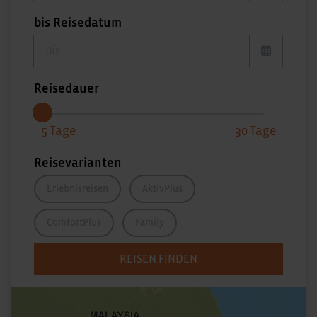
bis Reisedatum
bis Reisedatum
Reisedauer
5
30
Reisevarianten
Erlebnisreisen
AktivPlus
ComfortPlus
Family
REISEN FINDEN