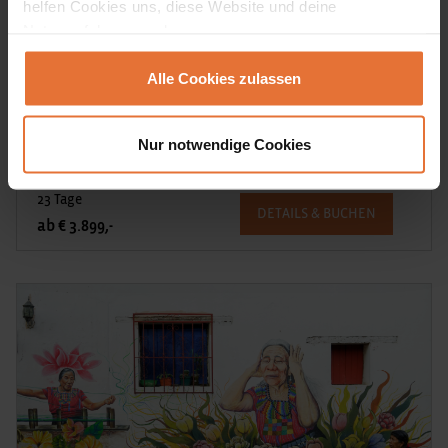
helfen Cookies uns, diese Website und deine
Nutzererfahrung verbessern.
Märchenhafte Erlebnisse im Land der Mayas
Alle Cookies zulassen
Mythische Maya-Ruinen, koloniale Prachtbauten, die
schönsten Karibikstrände und eine abenteuerliche Bootstour
auf einem Dschungel-Fluss - eine Reise voller kultureller und
Nur notwendige Cookies
landschaftlicher Highlights!
23 Tage
DETAILS & BUCHEN
ab € 3.899,-