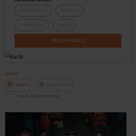
Erlebnisreisen
AktivPlus
ComfortPlus
Family
REISEN FINDEN
ANSICHT
Reisen
Reisetermine
nur buchbare Termine