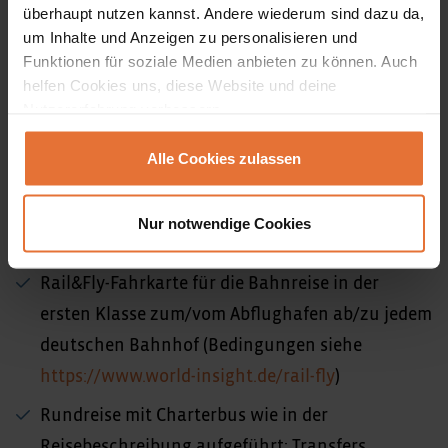
überhaupt nutzen kannst. Andere wiederum sind dazu da,
Bilder unserer Unterkünfte
um Inhalte und Anzeigen zu personalisieren und
Funktionen für soziale Medien anbieten zu können. Auch
helfen Cookies uns, diese Website und deine
Nutzererfahrung verbessern.
Inkludierte Leistungen
Alle Cookies zulassen
Linienflug (Economy) mit Lufthansa, Condor
oder gleichwertiger Fluggesellschaft ab
Nur notwendige Cookies
Frankfurt nach Jerewan und zurück
Rail&Fly-Fahrkarte für die Bahnreise in der
ersten Klasse zum/vom Abflughafen ab/zu jedem
deutschen Bahnhof (Bedingungen siehe
https://www.world-insight.de/rail-fly
)
Rundreise mit Charterbus wie in der
Reisebeschreibung aufgeführt; Transfers