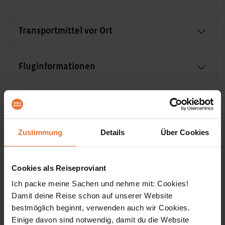
Transportmittel vor Ort
Fluginformationen
Länderinformation
Zustimmung
Details
Über Cookies
Unterkünfte
Cookies als Reiseproviant
In den meisten Orten sind ***-***(*) Hotels unser
Ich packe meine Sachen und nehme mit: Cookies!
Zuhause. Alle Zimmer verfügen über ein eigenes
Damit deine Reise schon auf unserer Website
bestmöglich beginnt, verwenden auch wir Cookies.
Bad oder Dusche/WC.
Einige davon sind notwendig, damit du die Website