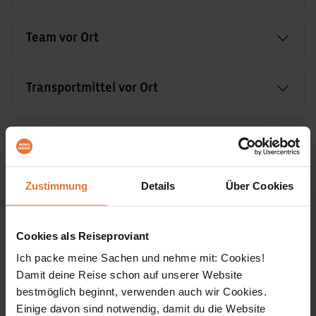
Team vor Ort
Transportmittel vor Ort
Fluginformationen
Zustimmung
Details
Über Cookies
Länderinformation
Cookies als Reiseproviant
Ich packe meine Sachen und nehme mit: Cookies!
Unterkünfte
Damit deine Reise schon auf unserer Website
bestmöglich beginnt, verwenden auch wir Cookies.
In den meisten Orten sind ***–**** Hotels unser
Einige davon sind notwendig, damit du die Website