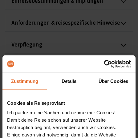
Einreisebestimmungen & Impfungen
Anforderungen & reisespezifische Hinweise
Verpflegung
Team vor Ort
Zustimmung
Details
Über Cookies
Transportmittel vor Ort
Cookies als Reiseproviant
Fluginformationen
Ich packe meine Sachen und nehme mit: Cookies!
Damit deine Reise schon auf unserer Website
bestmöglich beginnt, verwenden auch wir Cookies.
Länderinformation
Einige davon sind notwendig, damit du die Website