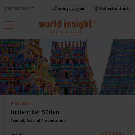
Erlebnisreisen
02203 9255700
Hoher Kontrast
Erlebnisreise
Indien: der Süden
Tempel, Tee und Tropensonne
€ 2.899,-
ab
20 Tage