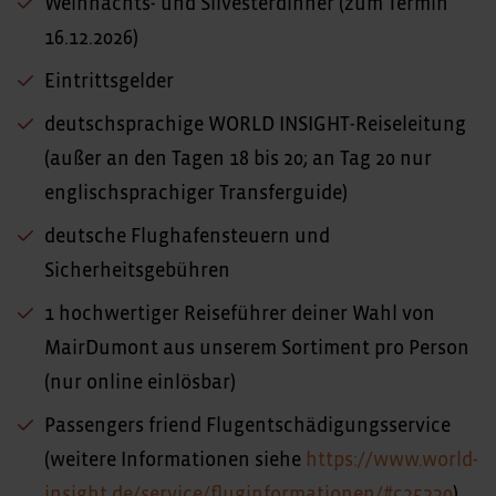
Weihnachts- und Silvesterdinner (zum Termin
16.12.2026)
Eintrittsgelder
deutschsprachige WORLD INSIGHT-Reiseleitung
(außer an den Tagen 18 bis 20; an Tag 20 nur
englischsprachiger Transferguide)
deutsche Flughafensteuern und
Sicherheitsgebühren
1 hochwertiger Reiseführer deiner Wahl von
MairDumont aus unserem Sortiment pro Person
(nur online einlösbar)
Passengers friend Flugentschädigungsservice
(weitere Informationen siehe
https://www.world-
insight.de/service/fluginformationen/#c25330
)