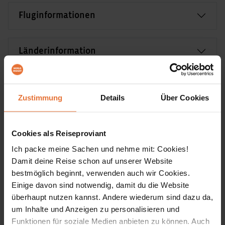
Fluginformationen
Länderinformation
Zustimmung
Details
Über Cookies
Unterkünfte
Bei unserer Reise durch Iran übernachten wir in **
Cookies als Reiseproviant
(*)–**** Hotels. Viele Hotels sind traditionelle,
Ich packe meine Sachen und nehme mit: Cookies!
historische Gebäude, die sehr geschmackvoll zu
Damit deine Reise schon auf unserer Website
bestmöglich beginnt, verwenden auch wir Cookies.
Hotels umgebaut wurden oder schon immer als
Einige davon sind notwendig, damit du die Website
Gasthäuser dienten. Unsere Sterne-Klassifizierung
überhaupt nutzen kannst. Andere wiederum sind dazu da,
ist insbesondere wegen der einzelnen, oft sehr
um Inhalte und Anzeigen zu personalisieren und
Funktionen für soziale Medien anbieten zu können. Auch
unterschiedlichen Zimmer mit unterschiedlichen