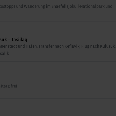
otostopps und Wanderung im Snaefellsjökull-Nationalpark und
suk – Tasiilaq
nenstadt und Hafen, Transfer nach Keflavik, Flug nach Kulusuk,
salik
ttag frei