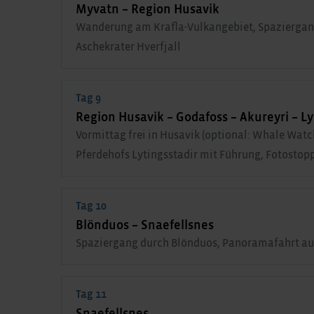
Myvatn – Region Husavik
Wanderung am Krafla-Vulkangebiet, Spaziergan
Aschekrater Hverfjall
Tag 9
Region Husavik – Godafoss – Akureyri – Ly
Vormittag frei in Husavik (optional: Whale Watch
Pferdehofs Lytingsstadir mit Führung, Fotostopp
Tag 10
Blönduos – Snaefellsnes
Spaziergang durch Blönduos, Panoramafahrt auf
Tag 11