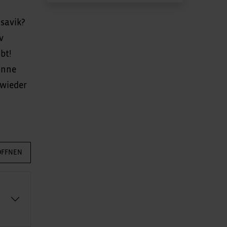
savik?
v
bt!
onne
 wieder
ÖFFNEN