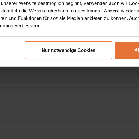
 unserer Website bestmöglich beginnt, verwenden auch wir Cook
, damit du die Website überhaupt nutzen kannst. Andere wiederu
ren und Funktionen für soziale Medien anbieten zu können. Auc
jorde mit Fotostopps und Besuch von Djupivogur
ahrung verbessern.
Nur notwendige Cookies
A
 – Dettifoss – Region Husavik
n Studlagil-Canyon, Panoramafahrt durch Hochlandlandschaft,