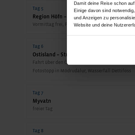
Damit deine Reise schon auf
Tag 5
Einige davon sind notwendig
Region Höfn – Ostisland
und Anzeigen zu personalisie
Vormittag frei, Panoramafahrt entlang der Ostf
Website und deine Nutzererf
Tag 6
Ostisland – Studlagil-Canyon – Mödrudalur
Fahrt über den Öxi-Pass, Aussichtspunkt auf de
Fotostopp in Mödrudalur, Wasserfall Dettifoss
Tag 7
Myvatn
freier Tag
Tag 8