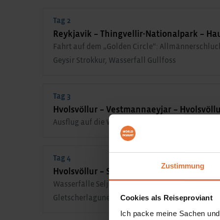
Tag 2
Reykjavik – Thingvellir-Nationalpark – Hau
Fahrt auf dem „Golden Circle“: Allmännerschluc
Geysir Strokkur, Wasserfall Gullfoss
Tag 3
Hvolsvöllur – Vestmannaeyjar – Hvolsvöll
Ausflug auf die Westmännerinseln mit Wanderung
Tag 4
Zustimmung
Hvolsvöllur – Seljalandsfoss – Skogafoss –
Wasserfälle Seljalandsfoss und Skogafoss, Vogel
Cookies als Reiseproviant
Gletscherlagune Jökulsarlon mit Diamond Beac
Ich packe meine Sachen und