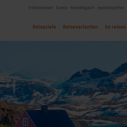
Erlebnisreisen
Events
ReiseMagazin
explore2gether
Reiseziele
Reisevarianten
So reisen