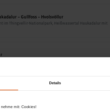
kadalur – Gullfoss – Hvolsvöllur
ht im Thingvellir-Nationalpark, Heißwassertal Haukadalur mit
ur
 auf den Vulkan Eldfell und Freizeit
Details
 Dyrholaey – Reynisfjara – Jökulsarlon – Region Höfn
felsen von Dyrholaey, schwarzer Strand Reynisfjara,
h
 nehme mit: Cookies!