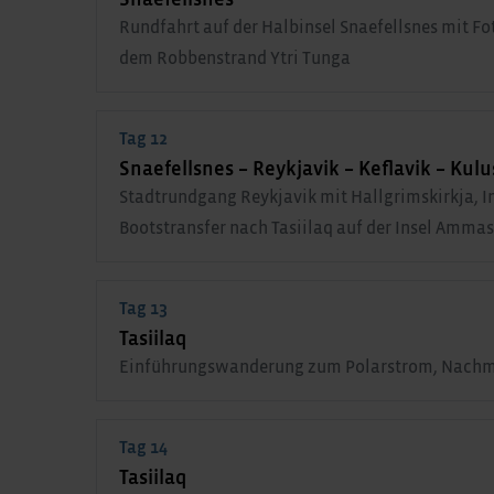
Snaefellsnes
Rundfahrt auf der Halbinsel Snaefellsnes mit F
dem Robbenstrand Ytri Tunga
Tag 12
Snaefellsnes – Reykjavik – Keflavik – Kulu
Stadtrundgang Reykjavik mit Hallgrimskirkja, In
Bootstransfer nach Tasiilaq auf der Insel Ammas
Tag 13
Tasiilaq
Einführungswanderung zum Polarstrom, Nachmi
Tag 14
Tasiilaq