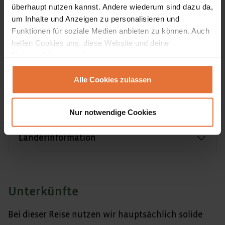
überhaupt nutzen kannst. Andere wiederum sind dazu da,
um Inhalte und Anzeigen zu personalisieren und
Funktionen für soziale Medien anbieten zu können. Auch
Team vor Ort
helfen Cookies uns, diese Website und deine
Nutzererfahrung verbessern.
Transportmittel vor Ort
Alle Cookies zulassen
Fluginformationen
Nur notwendige Cookies
Länderinformation
Unterkünfte
Bei dieser Reise nutzen wir hauptsächlich solide