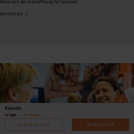
Reise nach der Grenzöffnung für Touristen.
WEITERLESEN
Kanada
7.450,-
21 Tage
•
ab €
13.08.26 - 02.09.26
REISE BUCHEN