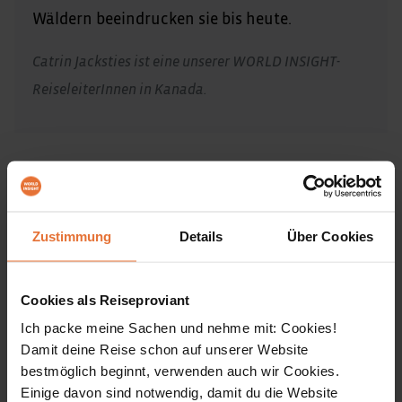
Wäldern beeindrucken sie bis heute.
Catrin Jacksties ist eine unserer WORLD INSIGHT-
ReiseleiterInnen in Kanada.
Reiseinfos
ALLE ÖFFNEN
Zustimmung
Details
Über Cookies
Einreisebestimmungen & Impfungen
Cookies als Reiseproviant
Ich packe meine Sachen und nehme mit: Cookies!
Anforderungen & reisespezifische Hinweise
Damit deine Reise schon auf unserer Website
bestmöglich beginnt, verwenden auch wir Cookies.
Einige davon sind notwendig, damit du die Website
Verpflegung