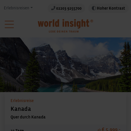
Erlebnisreisen
02203 9255700
Hoher Kontrast
Erlebnisreise
Kanada
Quer durch Kanada
€ 5.999,-
ab
21 Tage