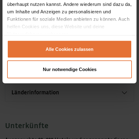
überhaupt nutzen kannst. Andere wiederum sind dazu da,
Verpflegung
um Inhalte und Anzeigen zu personalisieren und
Funktionen für soziale Medien anbieten zu können. Auch
helfen Cookies uns, diese Website und deine
Team vor Ort
Nutzererfahrung verbessern.
Transportmittel vor Ort
Alle Cookies zulassen
Nur notwendige Cookies
Fluginformationen
Länderinformation
Unterkünfte