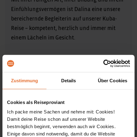
Einfühlungsvermögen ist Dalina eine unsere
bereichernde Begleiterin auf unserer Kuba-
Reise – kompetent, herzlich und immer mit
einem Lächeln im Gesicht.
Reiseinfos
ALLE ÖFFNEN
Zustimmung
Details
Über Cookies
Einreisebestimmungen & Impfungen
Cookies als Reiseproviant
Ich packe meine Sachen und nehme mit: Cookies!
Damit deine Reise schon auf unserer Website
Anforderungen & reisespezifische Hinweise
bestmöglich beginnt, verwenden auch wir Cookies.
Einige davon sind notwendig, damit du die Website