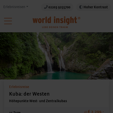
Erlebnisreisen
02203 9255700
Hoher Kontrast
Erlebnisreise
Kuba: der Westen
Höhepunkte West- und Zentralkubas
€ 2.299,-
ab
15 Tage