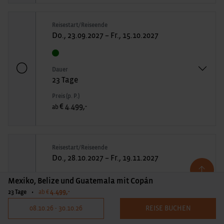
Reisestart/Reiseende
Do., 23.09.2027 – Fr., 15.10.2027
Dauer
23 Tage
Preis (p. P.)
€ 4.499,-
ab
Reisestart/Reiseende
Do., 28.10.2027 – Fr., 19.11.2027
Mexiko, Belize und Guatemala mit Copán
4.499,-
Dauer
23 Tage
•
ab €
23 Tage
08.10.26 - 30.10.26
REISE BUCHEN
Preis (p. P.)