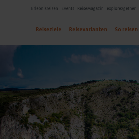
Erlebnisreisen
Events
ReiseMagazin
explore2gether
Reiseziele
Reisevarianten
So reisen