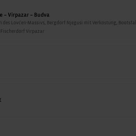
e – Virpazar – Budva
es Lovćen-Massivs, Bergdorf Njegusi mit Verkostung, Bootsfa
 Fischerdorf Virpazar
t