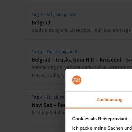
Tag 2 – Mi., 16.09.2026
Belgrad
Stadtführung und Streetfood-Tour, nachmittags 
Tag 3 – Do., 17.09.2026
Belgrad – Fruška Gora N.P. – Krušedol – Sr
Wanderung im Nationalpark Fruška Gora mit Pick
Petrovaradin, Novi Sad
Tag 4 – Fr., 18.09.2026
Zustimmung
Novi Sad – Festung Golubac – Đerdap N.P. 
Festung Golubac, traditionelles Mittagessen Au
Cookies als Reiseproviant
Ich packe meine Sachen und