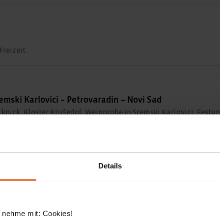
Freizeit
emski Karlovici – Petrovaradin – Novi Sad
nick, Kloster Krušedol, Weinprobe in Sremski Karlovici, Festu
Details
– Lepenski Vir – Kladovo
sgrabungsstätte Lepenski Vir
 nehme mit: Cookies!