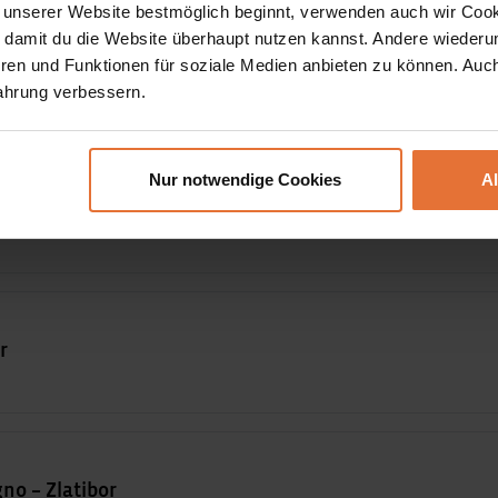
 unserer Website bestmöglich beginnt, verwenden auch wir Cook
, damit du die Website überhaupt nutzen kannst. Andere wiederu
ice – Niš
ren und Funktionen für soziale Medien anbieten zu können. Auc
ditionelles Mittagessen mit Weinprobe im Steindorf Rajačke
ahrung verbessern.
Nur notwendige Cookies
A
k-N.P.
r
gno – Zlatibor