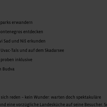
lparks erwandern
Montenegros entdecken
ovi Sad und Niš erkunden
 Uvac-Tals und auf dem Skadarsee
proben inklusive
in Budva
n sich reden – kein Wunder: warten doch spektakuläre
nd eine vorzügliche Landesküche auf seine Besucher. S