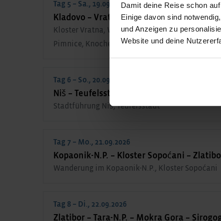
Tag 5 – Sa., 19.09.2026
Damit deine Reise schon auf
Einige davon sind notwendig
Kladovo – Vratna-Schlucht – Rajačke Pimn
und Anzeigen zu personalisie
Kloster Vratna, Wanderung Vratna-Schlucht, tra
Website und deine Nutzererf
Pimnice, Knochenturm
Tag 6 – So., 20.09.2026
Niš – Teufelsstadt Davolja Varos – Kopaoni
Stadtführung Niš, Teufelsstadt
Tag 7 – Mo., 21.09.2026
Kopaonik-N.P. – Kloster Sopoćani – Zlatibo
Wanderung im Kopaonik-N.P., Kloster Sopoćani
Tag 8 – Di., 22.09.2026
Zlatibor – Tara-N.P. – Mokra Gora – Sirogo