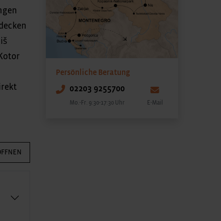
ungen
tdecken
iš
Kotor
Persönliche Beratung
irekt
02203 9255700
Mo.-Fr. 9:30-17:30 Uhr
E-Mail
ÖFFNEN