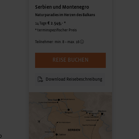
Serbien und Montenegro
Naturparadies im Herzen des Balkans
€ 2.549,-
*
14 Tage
* terminspezifischer Preis
Teilnehmer: min. 8 – max. 16
REISE BUCHEN
Download Reisebeschreibung
o