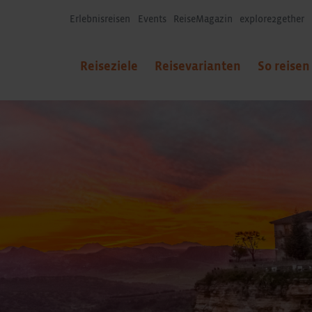
Erlebnisreisen
Events
ReiseMagazin
explore2gether
Reiseziele
Reisevarianten
So reisen