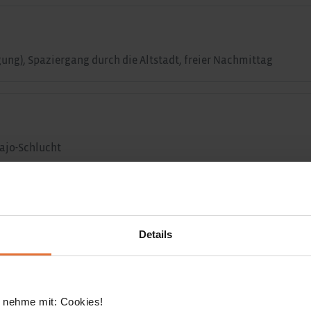
gung), Spaziergang durch die Altstadt, freier Nachmittag
ajo-Schlucht
Details
such einer Bodega mit Sherry-Tasting in Jerez de la Frontera
 nehme mit: Cookies!
Frontera