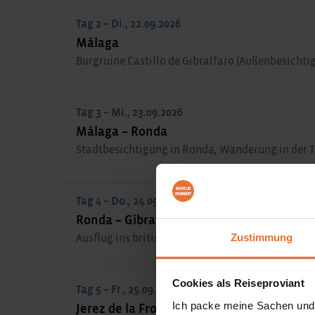
Tag 2 – Di., 22.09.2026
Málaga
Burgruine Castillo de Gibralfaro (Außenbesichti
Tag 3 – Mi., 23.09.2026
Málaga – Ronda
Stadtbesichtigung in Ronda, Wanderung in der T
Tag 4 – Do., 24.09.2026
Ronda – Gibraltar – Jerez de la Frontera
Zustimmung
Ausflug ins britische Hoheitsgebiet Gibraltar, Be
Cookies als Reiseproviant
Tag 5 – Fr., 25.09.2026
Ich packe meine Sachen und
Jerez de la Frontera – Cádiz – Jerez de la 