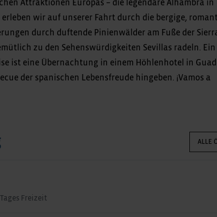
schen Attraktionen Europas – die legendäre Alhambra in
erleben wir auf unserer Fahrt durch die bergige, roman
erungen durch duftende Pinienwälder am Fuße der Sierr
mütlich zu den Sehenswürdigkeiten Sevillas radeln. Ein
se ist eine Übernachtung in einem Höhlenhotel in Guad
ecue der spanischen Lebensfreude hingeben. ¡Vamos a
g
ALLE 
Tages Freizeit