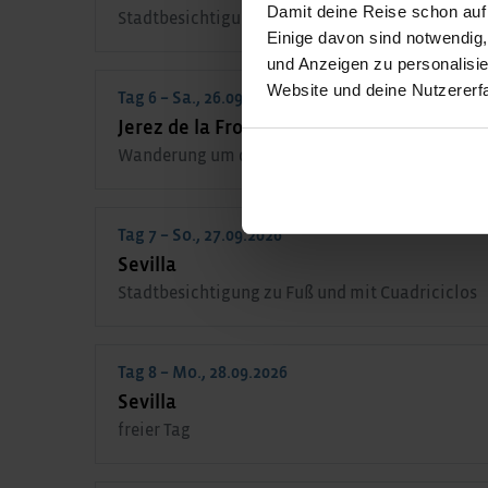
Damit deine Reise schon auf
Stadtbesichtigung in Jerez de la Frontera und C
Einige davon sind notwendig
und Anzeigen zu personalisie
Website und deine Nutzererf
Tag 6 – Sa., 26.09.2026
Jerez de la Frontera – Arcos de la Frontera
Wanderung um das größte Weiße Dorf Arcos de l
Tag 7 – So., 27.09.2026
Sevilla
Stadtbesichtigung zu Fuß und mit Cuadriciclos
Tag 8 – Mo., 28.09.2026
Sevilla
freier Tag