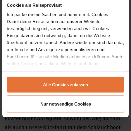
unterwegs in der netten Gruppe und in dem
Cookies als Reiseproviant
wunderbar milden Klima. Auf Teneriffa erobern wir
Ich packe meine Sachen und nehme mit: Cookies!
von unserem idyllischen Berghotel im Dorf Vilaflor
Damit deine Reise schon auf unserer Website
aus das Teno-Gebirge, wandern am berühmten
bestmöglich beginnt, verwenden auch wir Cookies.
Einige davon sind notwendig, damit du die Website
Teide und durch die Weinberge mit anschließender
überhaupt nutzen kannst. Andere wiederum sind dazu da,
Einkehr in eine einheimische Bodega. Weiter geht
um Inhalte und Anzeigen zu personalisieren und
es mit der Insel La Gomera, die uns bei unseren
Funktionen für soziale Medien anbieten zu können. Auch
helfen Cookies uns, diese Website und deine
Wanderungen mit unglaublicher Natur überrascht.
Nutzererfahrung verbessern.
Highlight ist der Nationalpark Garajonay – einem
feuchten Nebelwald wie in Costa Rica. Im Norden
Alle Cookies zulassen
Teneriffas erwarten uns nicht nur historische
Städte, sondern auch echte Erlebnisse wie bei
Nur notwendige Cookies
unserer anspruchsvollen Wandertour zur
Piratenbucht Antequera. Sowohl der Weg dorthin
als auch unsere Rückfahrt mit dem Schlauchboot