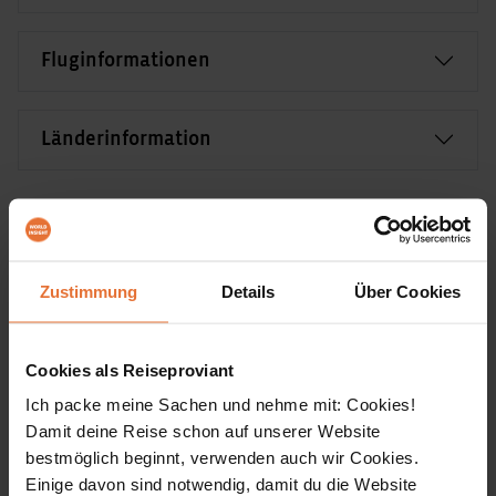
Fluginformationen
Länderinformation
Unterkünfte
Zustimmung
Details
Über Cookies
Bei unseren Hotels in Sri Lanka handelt es sich um
landestypische *** Hotels mit Bad bzw. Dusche/WC
Cookies als Reiseproviant
auf dem Zimmer, teilweise mit Klimaanlage, oft
Ich packe meine Sachen und nehme mit: Cookies!
auch mit Swimmingpool und nettem Garten.
Damit deine Reise schon auf unserer Website
bestmöglich beginnt, verwenden auch wir Cookies.
Bilder unserer Unterkünfte
Einige davon sind notwendig, damit du die Website