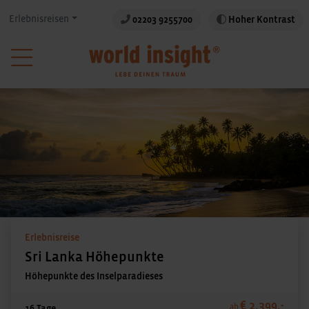
Erlebnisreisen
02203 9255700
Hoher Kontrast
Erlebnisreise
Sri Lanka Höhepunkte
Höhepunkte des Inselparadieses
€ 2.399,-
ab
16 Tage