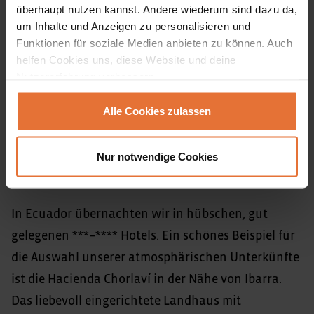
Transportmittel vor Ort
überhaupt nutzen kannst. Andere wiederum sind dazu da,
um Inhalte und Anzeigen zu personalisieren und
Funktionen für soziale Medien anbieten zu können. Auch
Fluginformationen
helfen Cookies uns, diese Website und deine
Nutzererfahrung verbessern.
Länderinformation
Alle Cookies zulassen
Nur notwendige Cookies
Unterkünfte
In Ecuador übernachten wir in hübschen, gut
gelegenen ***–**** Hotels. Ein schönes Beispiel für
die Auswahl unserer atmosphärischen Unterkünfte
ist die Hacienda Chorlaví in der Nähe von Ibarra.
Das liebevoll eingerichtete Landhaus mit