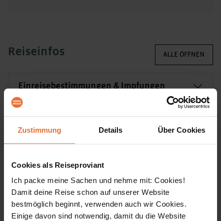
Reiseinfos
ALLE ÖFFNEN
Einreisebestimmungen & Impfungen
Anforderungen & reisespezifische Hinweise
Zustimmung
Details
Über Cookies
Verpflegung
Cookies als Reiseproviant
Ich packe meine Sachen und nehme mit: Cookies!
Team vor Ort
Damit deine Reise schon auf unserer Website
bestmöglich beginnt, verwenden auch wir Cookies.
Einige davon sind notwendig, damit du die Website