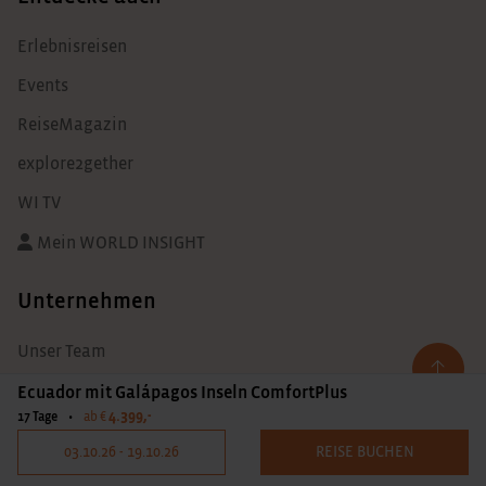
Erlebnisreisen
Events
ReiseMagazin
explore2gether
WI TV
Mein WORLD INSIGHT
Unternehmen
Unser Team
Jobs
Ecuador mit Galápagos Inseln ComfortPlus
4.399,-
17 Tage
•
ab €
WORLD INSIGHT Intern
03.10.26 - 19.10.26
REISE BUCHEN