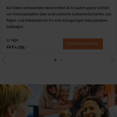
Diese Reise ist gespickt von bunter Inka-Kultur und grandiosen
Landschaften: Erlebe das Heilige Tal und den Titicacasee in Peru,
Vulkane und Regenwald in Ecuador sowie die legendären
Galápagos Inseln!
23 Tage
DETAILS & BUCHEN
ab € 5.599,-