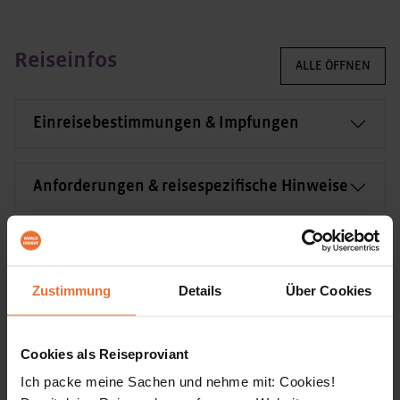
Reiseinfos
ALLE ÖFFNEN
Einreisebestimmungen & Impfungen
Anforderungen & reisespezifische Hinweise
Verpflegung
Zustimmung
Details
Über Cookies
Team vor Ort
Cookies als Reiseproviant
Transportmittel vor Ort
Ich packe meine Sachen und nehme mit: Cookies!