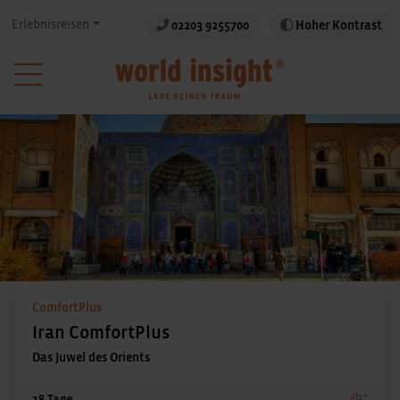
Erlebnisreisen
02203 9255700
Hoher Kontrast
ComfortPlus
Iran ComfortPlus
Das Juwel des Orients
-
ab
18 Tage