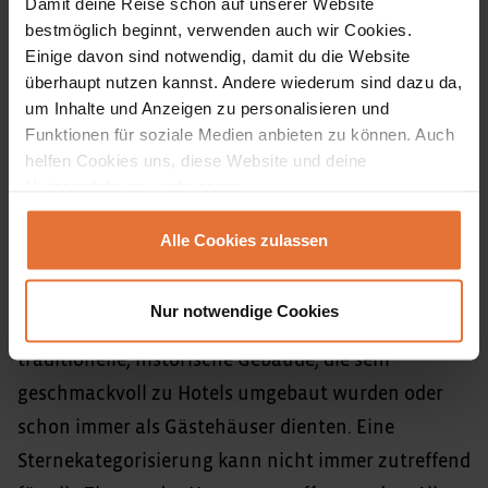
Damit deine Reise schon auf unserer Website
bestmöglich beginnt, verwenden auch wir Cookies.
Fluginformationen
Einige davon sind notwendig, damit du die Website
überhaupt nutzen kannst. Andere wiederum sind dazu da,
um Inhalte und Anzeigen zu personalisieren und
Länderinformation
Funktionen für soziale Medien anbieten zu können. Auch
helfen Cookies uns, diese Website und deine
Nutzererfahrung verbessern.
Unterkünfte
Alle Cookies zulassen
Bei unserer Reise durch Iran übernachten wir in
Nur notwendige Cookies
***–***** Hotels. Teilweise handelt es sich um
traditionelle, historische Gebäude, die sehr
geschmackvoll zu Hotels umgebaut wurden oder
schon immer als Gästehäuser dienten. Eine
Sternekategorisierung kann nicht immer zutreffend