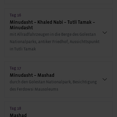
Tag 16
Minudasht – Khaled Nabi – Tutli Tamak –
Minudasht
mit Allradfahrzeugen in die Berge des Golestan
Nationalparks, antiker Friedhof, Aussichttspunkt
in Tutli Tamak
Tag 17
Minudasht – Mashad
durch den Golestan Nationalpark, Besichtigung
des Ferdowsi Mausoleums
Tag 18
Mashad