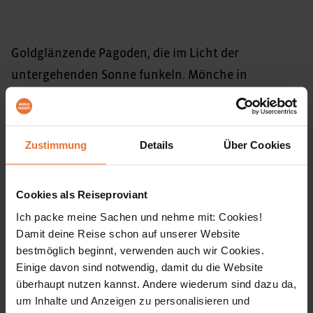
Goldglänzende Pagoden, die im Licht der
untergehenden Sonne funkeln. Mönche in
dunkelroten Roben, die morgens durch die Straßen
Mandalays ziehen, um Opfergaben einzusammeln.
Einbeinfischer, die lautlos über den Inle-See gleiten.
Zustimmung
Details
Über Cookies
Volksgruppen wie die Karen, Shan oder Paoh, die
seit hunderten von Jahren ihren Traditionen folgen.
Cookies als Reiseproviant
Erlebe mit uns den ganzen Zauber des „Goldenen
Ich packe meine Sachen und nehme mit: Cookies!
Landes“! Unsere Reise startet in Mandalay, der
Damit deine Reise schon auf unserer Website
letzten Königstadt des Landes. Wir entschleunigen
bestmöglich beginnt, verwenden auch wir Cookies.
Einige davon sind notwendig, damit du die Website
an Bord eines Schiffes, auf dem wir den
überhaupt nutzen kannst. Andere wiederum sind dazu da,
Ayeyarwaddy bis Bagan entlang schippern, um hier
um Inhalte und Anzeigen zu personalisieren und