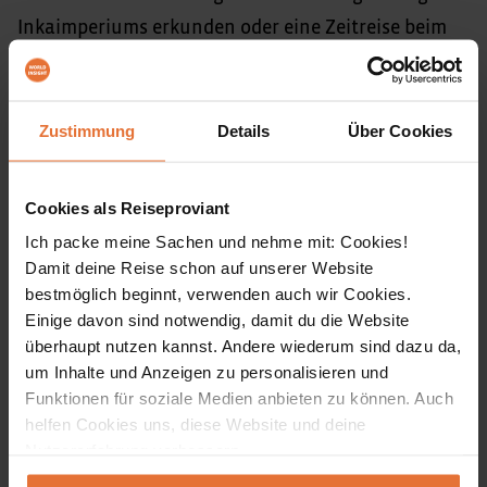
Inkaimperiums erkunden oder eine Zeitreise beim
Bummel durch die Altstadt Quitos erleben? Die
faszinierende Flora und Fauna auf den Galápagos
Inseln beobachten oder die sagenumwobene
Zustimmung
Details
Über Cookies
Inkaanlage Machu Picchu entdecken? Die
mythische Atmosphäre des Titicaca-Sees fühlen
Cookies als Reiseproviant
oder doch lieber im märchenhaften Nebelwald bei
Ich packe meine Sachen und nehme mit: Cookies!
Mindo buntschillernde Vögel beobachten? Auf
Damit deine Reise schon auf unserer Website
bestmöglich beginnt, verwenden auch wir Cookies.
unserer Rundreise durch Peru und Ecuador müssen
Einige davon sind notwendig, damit du die Website
wir uns nicht entscheiden, denn wir haben alle
überhaupt nutzen kannst. Andere wiederum sind dazu da,
großen Highlights beider Länder kombiniert. Am
um Inhalte und Anzeigen zu personalisieren und
Funktionen für soziale Medien anbieten zu können. Auch
Ende wartet mit den Galápagos Inseln ein
helfen Cookies uns, diese Website und deine
Weltnaturerbe auf uns, das seinesgleichen sucht:
Nutzererfahrung verbessern.
Ein einzigartiger Artenreichtum und teilweise