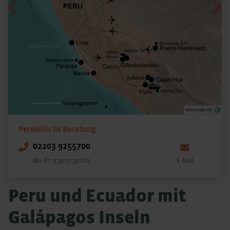
Vorheriges
Näc
Persönliche Beratung
02203 9255700
Mo.-Fr. 9:30-17:30 Uhr
E-Mail
Peru und Ecuador mit
Galápagos Inseln