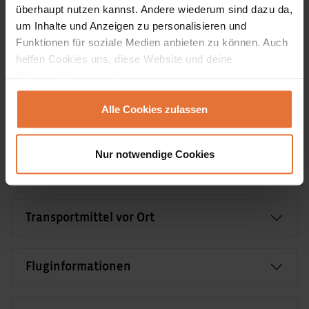
überhaupt nutzen kannst. Andere wiederum sind dazu da,
Einreisebestimmungen & Impfungen
um Inhalte und Anzeigen zu personalisieren und
Funktionen für soziale Medien anbieten zu können. Auch
helfen Cookies uns, diese Website und deine
Anforderungen & reisespezifische Hinweise
Nutzererfahrung verbessern.
Alle Cookies zulassen
Verpflegung
Nur notwendige Cookies
Team vor Ort
Transportmittel vor Ort
Fluginformationen