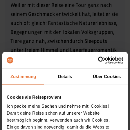
Weil er mit dieser Reise eine Tour ganz nach
seinem Geschmack entwickelt hat, leitet er sie
auch oft gleich: Fantastische Naturerlebnisse,
Begegnungen mit den lokalen Volksgruppen,
Tiere ganz nah, zwischendurch Sleepouts
unter freiem Himmel und Lagerfeuerromantik
– an Jochens Seite erlebst du Namibia pur!
Jochen Beckert ist einer unserer WORLD INSIGHT-
Zustimmung
Details
Über Cookies
ReiseleiterInnen in Namibia.
Cookies als Reiseproviant
Ich packe meine Sachen und nehme mit: Cookies!
Damit deine Reise schon auf unserer Website
Reiseinfos
bestmöglich beginnt, verwenden auch wir Cookies.
ALLE ÖFFNEN
Einige davon sind notwendig, damit du die Website