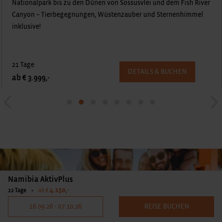
Nationalpark bis zu den Dünen von Sossusvlei und dem Fish River
Canyon – Tierbegegnungen, Wüstenzauber und Sternenhimmel
inklusive!
21 Tage
DETAILS & BUCHEN
ab € 3.999,-
Namibia AktivPlus
4.150,-
22 Tage
•
ab €
16.09.26 - 07.10.26
REISE BUCHEN