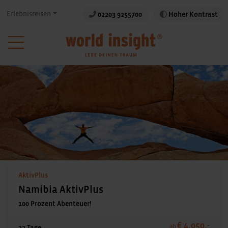
Erlebnisreisen
02203 9255700
Hoher Kontrast
AktivPlus
Namibia AktivPlus
100 Prozent Abenteuer!
€ 4.050,-
ab
22 Tage