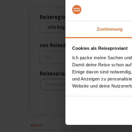
Reiseregion
Reiseziel
Zustimmung
von Reisedatum
bis Reis
Cookies als Reiseproviant
von Reisedatum
bis Reise
Ich packe meine Sachen und
Damit deine Reise schon auf
Einige davon sind notwendig
Reisevarianten
und Anzeigen zu personalisie
Erlebnisreisen
AktivPlus
Comfort
Website und deine Nutzererf
ANSICHT