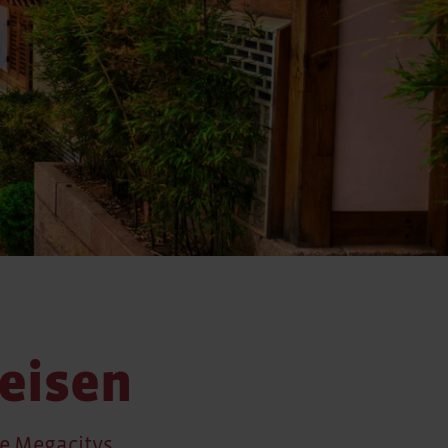
eisen
de Megacitys