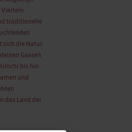
 Vierteln
d traditionelle
leuchtenden
 sich die Natur
 kleinen Gassen
Kimchi bis hin
Dramen und
ebten
in das Land der