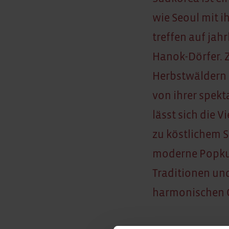
wie Seoul mit i
treffen auf jah
Hanok-Dörfer. 
Herbstwäldern 
von ihrer spekt
lässt sich die 
zu köstlichem 
moderne Popkult
Traditionen und
harmonischen G