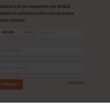
elde dich für den Newsletter von WORLD
NSIGHT an und erfahre alles rund um unsere
eisen weltweit.
nrede
Vorname
achname
-Mail
* Pflichtfelder
ANMELDEN