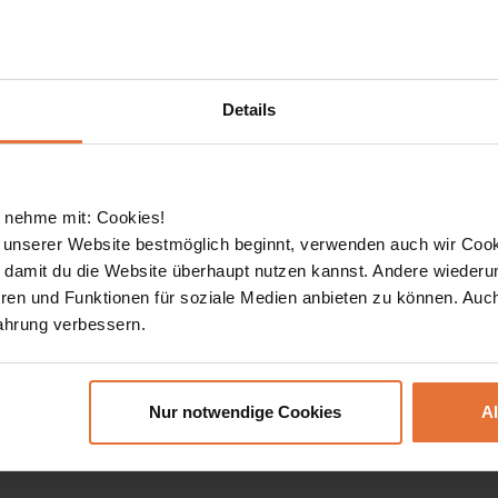
Preisspanne
Details
500
10000
edatum
Reisedauer
datum
 nehme mit: Cookies!
5
30
 unserer Website bestmöglich beginnt, verwenden auch wir Cook
, damit du die Website überhaupt nutzen kannst. Andere wiederu
ren und Funktionen für soziale Medien anbieten zu können. Auc
Plus
Family
ahrung verbessern.
REISEN FINDEN
Nur notwendige Cookies
A