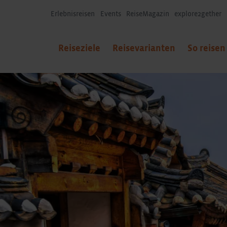
Erlebnisreisen
Events
ReiseMagazin
explore2gether
Reiseziele
Reisevarianten
So reisen