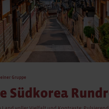
leiner Gruppe
e Südkorea Rundr
n Land voller Vielfalt und Kontraste: Pulsieren