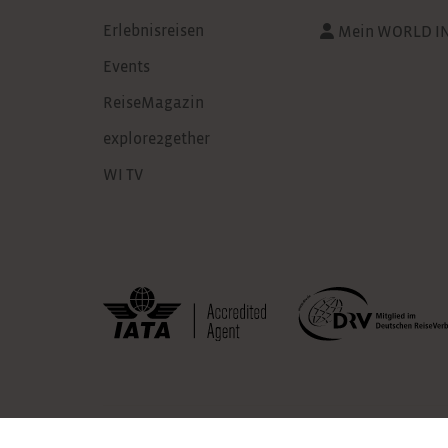
Erlebnisreisen
Mein WORLD I
Events
ReiseMagazin
explore2gether
WI TV