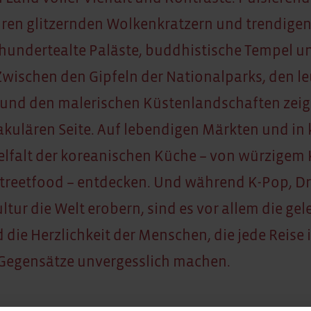
hren glitzernden Wolkenkratzern und trendigen
rhundertealte Paläste, buddhistische Tempel un
Zwischen den Gipfeln der Nationalparks, den 
und den malerischen Küstenlandschaften zeigt
akulären Seite. Auf lebendigen Märkten und in
Vielfalt der koreanischen Küche – von würzigem 
Streetfood – entdecken. Und während K-Pop, 
ur die Welt erobern, sind es vor allem die gel
 die Herzlichkeit der Menschen, die jede Reise 
egensätze unvergesslich machen.