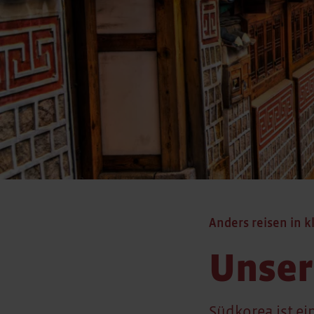
Anders reisen in k
Unser
Südkorea ist ei