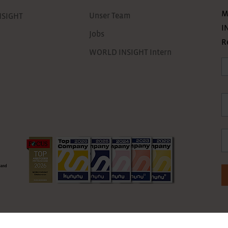
M
Unser Team
NSIGHT
I
Jobs
R
WORLD INSIGHT Intern
A
N
E