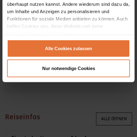
kennt er die Perspektive seiner Gäste bestens.
überhaupt nutzen kannst. Andere wiederum sind dazu da,
um Inhalte und Anzeigen zu personalisieren und
Am liebsten begleitet Pap’kul längere
Funktionen für soziale Medien anbieten zu können. Auch
Gruppenreisen, bei denen er die Herzlichkeit
helfen Cookies uns, diese Website und deine
und Vielfalt der westafrikanischen Länder
Nutzererfahrung verbessern.
hautnah vermittelt.
Alle Cookies zulassen
Kokou Kohoe ist einer unserer WORLD INSIGHT-
Reiseleiter:innen in Benin, Togo und Ghana.
Nur notwendige Cookies
Reiseinfos
ALLE ÖFFNEN