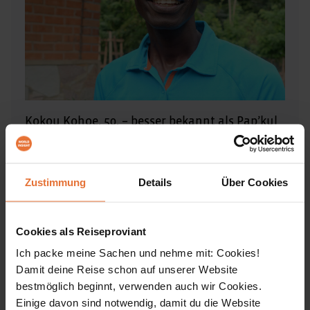
Kokou Kohoe, 50, – besser bekannt als Pap’kul
– ist Reiseleiter aus Leidenschaft. Geboren in
Togo, lebt er mit seiner Familie inmitten von
Zustimmung
Details
Über Cookies
Ananasfeldern und Palmölproduktion. Wenn er
nicht unterwegs ist, bearbeitet er selbst den
Acker – und weiß deshalb genau, wie man tolle
Cookies als Reiseproviant
Begegnungen mit Bauern auf Reisen haben
Ich packe meine Sachen und nehme mit: Cookies!
Damit deine Reise schon auf unserer Website
kann. Durch sein Studium der deutschen
bestmöglich beginnt, verwenden auch wir Cookies.
Sprache und viele Begegnungen mit Reisenden
Einige davon sind notwendig, damit du die Website