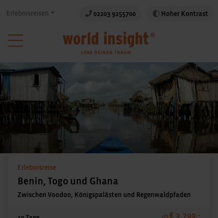
Erlebnisreisen
02203 9255700
Hoher Kontrast
Erlebnisreise
Benin, Togo und Ghana
Zwischen Voodoo, Königspalästen und Regenwaldpfaden
€ 3.799,-
ab
19 Tage