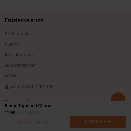
Entdecke auch
Erlebnisreisen
Events
ReiseMagazin
explore2gether
WI TV
Mein WORLD INSIGHT
Unternehmen
Benin, Togo und Ghana
3.999,-
20 Tage
•
ab €
Unser Team
15.03.27 - 03.04.27
REISE BUCHEN
Jobs