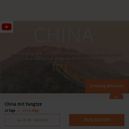
Wenn Sie externe Videos von YouTube aktivieren, werden Daten
automatisiert an diesen Anbieter übertragen.
Einmalig aktivieren
China mit Yangtze
3.099,-
16 Tage
•
ab €
14.10.26 - 29.10.26
REISE BUCHEN
Weitere Rundreisen in der Region