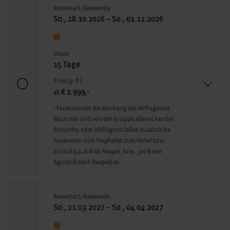
Reisestart/Reiseende
So., 18.10.2026 – So., 01.11.2026
Dauer
15 Tage
Preis (p. P.)
€ 2.999,-
ab
• Ferientermin Bei Buchung des Abflugortes
München und von der Gruppe abweichender
Ankunfts- oder Abflugzeit fallen zusätzliche
Taxikosten vom Flughafen zum Hotel bzw.
zurück (ca.20 € ab Neapel, bzw. 300 € von
Agropoli nach Neapel) an.
Reisestart/Reiseende
So., 21.03.2027 – So., 04.04.2027