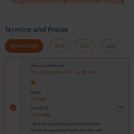
insight.de/service/fluginformationen/#c25330
)
Termine und Preise
Alle anzeigen
2026
2027
2028
Reisestart/Reiseende
Do., 10.09.2026 – Do., 24.09.2026
Dauer
15 Tage
Preis (p. P.)
€ 2.999,-
ab
• Bei Buchung des Abflugortes München und
von der Gruppe abweichender Ankunfts- oder