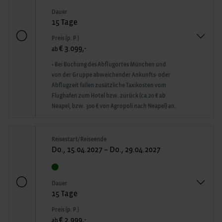
Dauer
15 Tage
Preis (p. P.)
€ 3.099,-
ab
• Bei Buchung des Abflugortes München und
von der Gruppe abweichender Ankunfts- oder
Abflugzeit fallen zusätzliche Taxikosten vom
Flughafen zum Hotel bzw. zurück (ca.20 € ab
Neapel, bzw. 300 € von Agropoli nach Neapel) an.
Reisestart/Reiseende
Do., 15.04.2027 – Do., 29.04.2027
Dauer
15 Tage
Preis (p. P.)
€ 2.999,-
ab