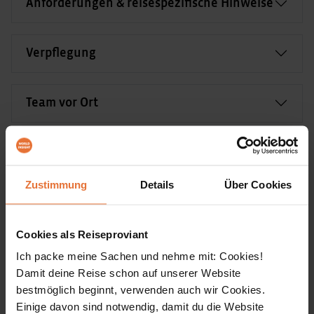
Anforderungen & reisespezifische Hinweise
Verpflegung
Team vor Ort
Transportmittel vor Ort
Zustimmung
Details
Über Cookies
Fluginformationen
Cookies als Reiseproviant
Länderinformation
Ich packe meine Sachen und nehme mit: Cookies!
Damit deine Reise schon auf unserer Website
bestmöglich beginnt, verwenden auch wir Cookies.
Einige davon sind notwendig, damit du die Website