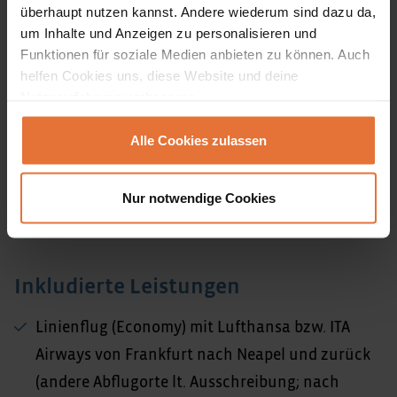
überhaupt nutzen kannst. Andere wiederum sind dazu da,
Unterkünfte
um Inhalte und Anzeigen zu personalisieren und
Funktionen für soziale Medien anbieten zu können. Auch
Bei dieser Reise übernachten wir vorwiegend in
helfen Cookies uns, diese Website und deine
landestypischen *** Hotels, alle mit eigenem Bad
Nutzererfahrung verbessern.
oder Dusche/WC und teilweise Klimaanlage auf
dem Zimmer.
Alle Cookies zulassen
Bilder unserer Unterkünfte
Nur notwendige Cookies
Inkludierte Leistungen
Linienflug (Economy) mit Lufthansa bzw. ITA
Airways von Frankfurt nach Neapel und zurück
(andere Abflugorte lt. Ausschreibung; nach