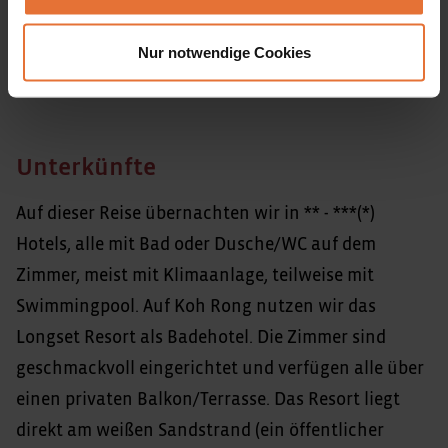
Nur notwendige Cookies
Fluginformationen
Unterkünfte
Auf dieser Reise übernachten wir in ** - ***(*)
Hotels, alle mit Bad oder Dusche/WC auf dem
Zimmer, meist mit Klimaanlage, teilweise mit
Swimmingpool. Auf Koh Rong nutzen wir das
Longset Resort als Badehotel. Die Zimmer sind
geschmackvoll eingerichtet und verfügen alle über
einen privaten Balkon/Terrasse. Das Resort liegt
direkt am weißen Sandstrand (ein öffentlicher