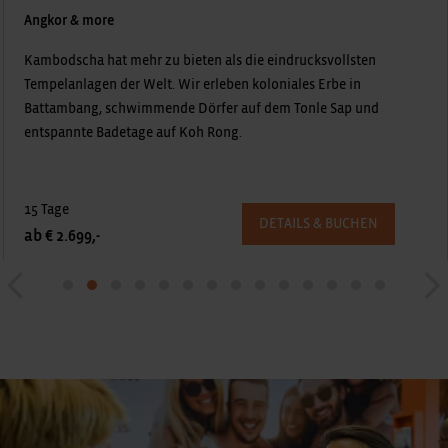
Immer den Mekong entlang
Auf dieser Reise verfolgen wir mit dem Mekong-Fluss den
längsten Strom Südostasiens und dringen dabei in das Herz
Indochinas vor. Einzigartige Orte und traumhafte Landschaften
liegen auf unserem Weg!
24 Tage
DETAILS & BUCHEN
ab € 3.299,-