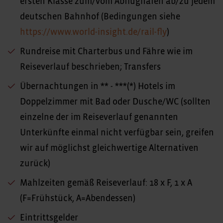
ersten Klasse zum/vom Abflughafen ab/zu jedem
deutschen Bahnhof (Bedingungen siehe
https://www.world-insight.de/rail-fly
)
Rundreise mit Charterbus und Fähre wie im
Reiseverlauf beschrieben; Transfers
Übernachtungen in ** - ***(*) Hotels im
Doppelzimmer mit Bad oder Dusche/WC (sollten
einzelne der im Reiseverlauf genannten
Unterkünfte einmal nicht verfügbar sein, greifen
wir auf möglichst gleichwertige Alternativen
zurück)
Mahlzeiten gemäß Reiseverlauf: 18 x F, 1 x A
(F=Frühstück, A=Abendessen)
Eintrittsgelder