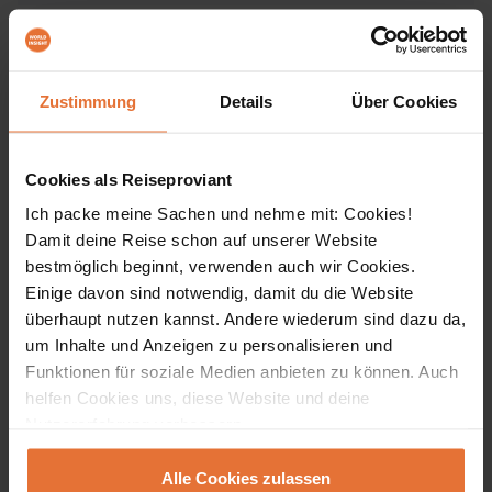
Reiseinfos
ALLE ÖFFNEN
Zustimmung
Details
Über Cookies
Einreisebestimmungen & Impfungen
Cookies als Reiseproviant
Ich packe meine Sachen und nehme mit: Cookies!
Damit deine Reise schon auf unserer Website
Anforderungen & reisespezifische Hinweise
bestmöglich beginnt, verwenden auch wir Cookies.
Einige davon sind notwendig, damit du die Website
überhaupt nutzen kannst. Andere wiederum sind dazu da,
Verpflegung
um Inhalte und Anzeigen zu personalisieren und
Funktionen für soziale Medien anbieten zu können. Auch
helfen Cookies uns, diese Website und deine
Team vor Ort
Nutzererfahrung verbessern.
Alle Cookies zulassen
Transportmittel vor Ort