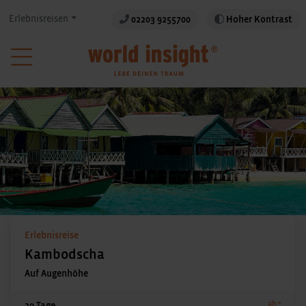
Erlebnisreisen
02203 9255700
Hoher Kontrast
Erlebnisreise
Kambodscha
Auf Augenhöhe
-
ab
20 Tage