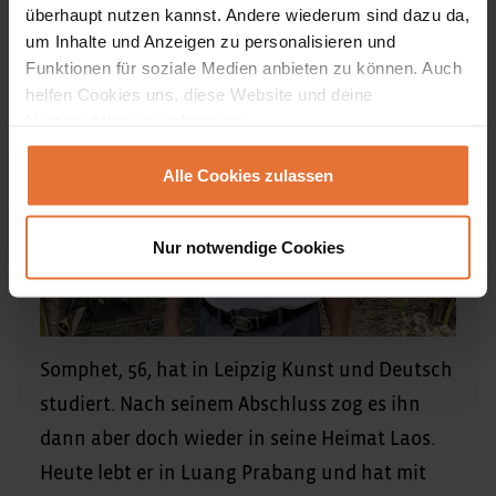
überhaupt nutzen kannst. Andere wiederum sind dazu da,
um Inhalte und Anzeigen zu personalisieren und
Funktionen für soziale Medien anbieten zu können. Auch
helfen Cookies uns, diese Website und deine
Nutzererfahrung verbessern.
Alle Cookies zulassen
Nur notwendige Cookies
Somphet, 56, hat in Leipzig Kunst und Deutsch
studiert. Nach seinem Abschluss zog es ihn
dann aber doch wieder in seine Heimat Laos.
Heute lebt er in Luang Prabang und hat mit