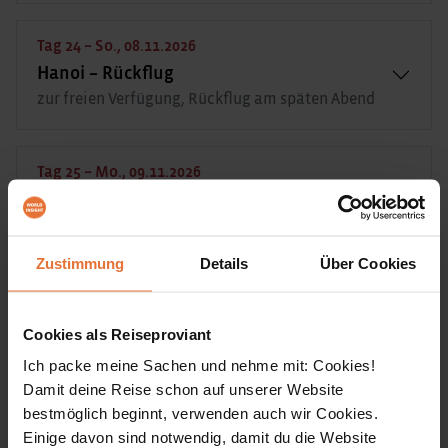
Tag 24 – So., 08.11.2026
Hanoi – Rückflug
zur freien Verfügung, Rückflug am späten Abend
Tag 25 – Mo., 09.11.2026
Ankunft in Deutschland
am frühen Morgen
Zustimmung
Details
Über Cookies
Nachtzugfahrt von Hué nach Hanoi
Cookies als Reiseproviant
Ich packe meine Sachen und nehme mit: Cookies!
Damit deine Reise schon auf unserer Website
bestmöglich beginnt, verwenden auch wir Cookies.
Reiseleitung
Einige davon sind notwendig, damit du die Website