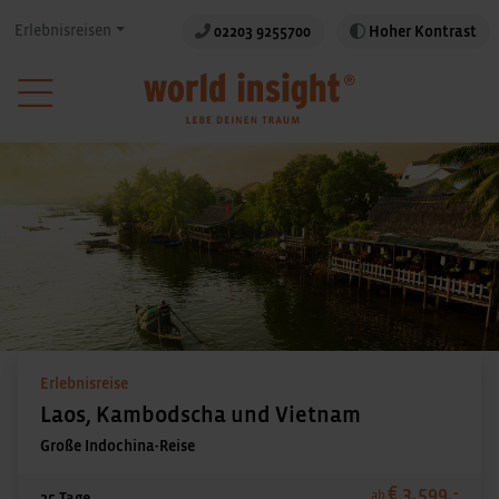
Erlebnisreisen
02203 9255700
Hoher Kontrast
Erlebnisreise
Laos, Kambodscha und Vietnam
Große Indochina-Reise
€ 3.599,-
ab
25 Tage