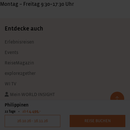
Montag – Freitag 9:30–17:30 Uhr
Entdecke auch
Erlebnisreisen
Events
ReiseMagazin
explore2gether
WI TV
Mein WORLD INSIGHT
Philippinen
Unternehmen
4.499,-
22 Tage
•
ab €
26.10.26 - 16.11.26
REISE BUCHEN
Unser Team