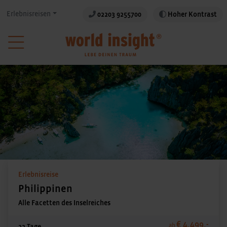
Erlebnisreisen
02203 9255700
Hoher Kontrast
Erlebnisreise
Philippinen
Alle Facetten des Inselreiches
€ 4.499,-
ab
22 Tage