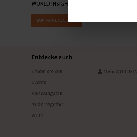
WORLD INSIGHT ist Präsentator von Europas
ZUR MUNDOLOGIA
Entdecke auch
Erlebnisreisen
Mein WORLD I
Events
ReiseMagazin
explore2gether
WI TV