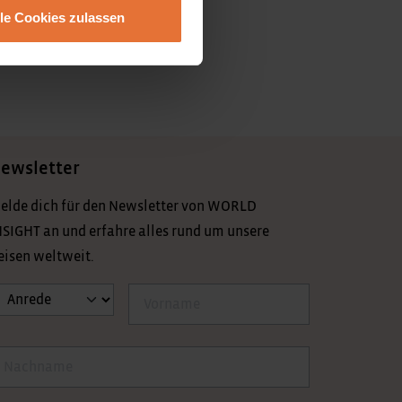
.
lle Cookies zulassen
ewsletter
elde dich für den Newsletter von WORLD
NSIGHT an und erfahre alles rund um unsere
eisen weltweit.
nrede
Vorname
achname