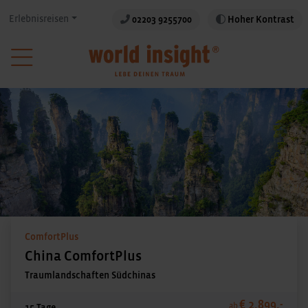
Erlebnisreisen
02203 9255700
Hoher Kontrast
ComfortPlus
China ComfortPlus
Traumlandschaften Südchinas
€ 2.899,-
ab
15 Tage