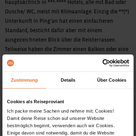
hauptsächlich in ***-**** Hotels, alle mit Bad oder
Dusche/ WC, meist mit Klimaanlage. Einzig die **(*)
Unterkunft in Ping’an hat einen einfacheren
Standard, besticht dafür aber mit einem
ausgezeichneten Blick über die Reisterrassen.
Teilweise haben die Zimmer einen Balkon oder eine
Terrasse, in Guilin steht sogar ein saisonaler
Außenpool, sowie in Zhangjiajie ein Innenpool zur
Verfügung.
Zustimmung
Details
Über Cookies
Bilder unserer Unterkünfte
Cookies als Reiseproviant
Ich packe meine Sachen und nehme mit: Cookies!
Damit deine Reise schon auf unserer Website
bestmöglich beginnt, verwenden auch wir Cookies.
Inkludierte Leistungen
Einige davon sind notwendig, damit du die Website