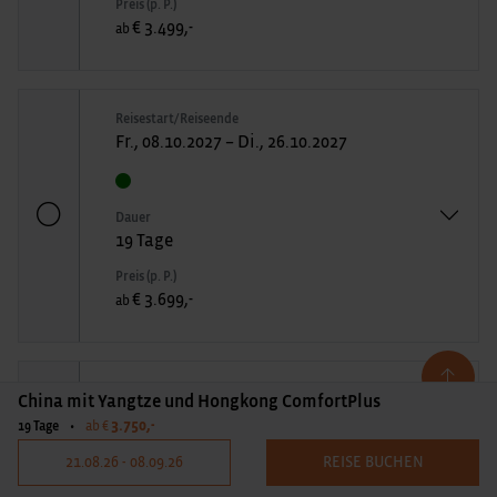
Preis (p. P.)
€ 3.499,-
ab
Reisestart/Reiseende
Fr., 08.10.2027 – Di., 26.10.2027
Dauer
19 Tage
Preis (p. P.)
€ 3.699,-
ab
Reisestart/Reiseende
China mit Yangtze und Hongkong ComfortPlus
Fr., 22.10.2027 – Di., 09.11.2027
3.750,-
19 Tage
•
ab €
21.08.26 - 08.09.26
REISE BUCHEN
Dauer