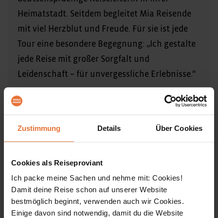
Heimatstadt. Seitdem begleitet Mia Reisende
mit viel Herzblut und Freude. Für sie ist jede
Tour eine besondere Begegnung: „Ich gestalte
jede Reise mit großer Sorgfalt und
Leidenschaft – für unvergessliche Erlebnisse.“
Mia Xiang ist eine unserer WORLD INSIGHT-
ReiseleiterInnen in China. In Hongkong hast du eine
ebenso kompetente Reiseleitung an deiner Seite.
Zustimmung
Details
Über Cookies
Cookies als Reiseproviant
Ich packe meine Sachen und nehme mit: Cookies!
Reiseinfos
Damit deine Reise schon auf unserer Website
ALLE ÖFFNEN
bestmöglich beginnt, verwenden auch wir Cookies.
Einige davon sind notwendig, damit du die Website