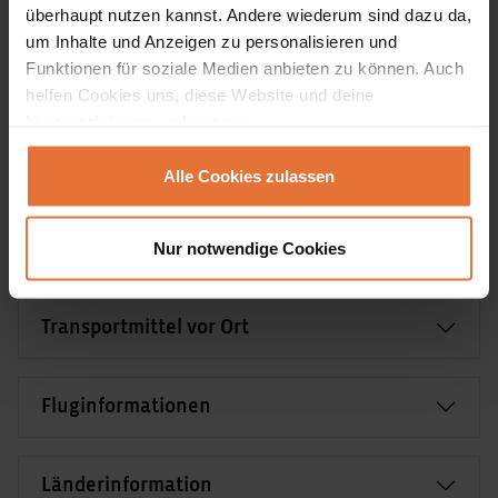
Einreisebestimmungen & Impfungen
überhaupt nutzen kannst. Andere wiederum sind dazu da,
um Inhalte und Anzeigen zu personalisieren und
Funktionen für soziale Medien anbieten zu können. Auch
Anforderungen & reisespezifische Hinweise
helfen Cookies uns, diese Website und deine
Nutzererfahrung verbessern.
Verpflegung
Alle Cookies zulassen
Nur notwendige Cookies
Team vor Ort
Transportmittel vor Ort
Fluginformationen
Länderinformation