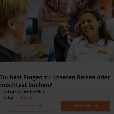
Du hast Fragen zu unseren Reisen oder
möchtest buchen?
Sri Lanka ComfortPlus
Ruf uns an oder schreibe uns per
Kontaktformular
:
3.299,-
15 Tage
•
ab €
27.11.26 - 11.12.26
REISE BUCHEN
02203-9255700