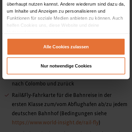
Bereich.
überhaupt nutzen kannst. Andere wiederum sind dazu da,
um Inhalte und Anzeigen zu personalisieren und
Funktionen für soziale Medien anbieten zu können. Auch
Bilder unserer Unterkünfte
helfen Cookies uns, diese Website und deine
Nutzererfahrung verbessern.
Alle Cookies zulassen
Inkludierte Leistungen
Linienflug (Economy) mit Air India oder
Nur notwendige Cookies
gleichwertiger Fluggesellschaft ab Frankfurt
nach Colombo und zurück
Rail&Fly-Fahrkarte für die Bahnreise in der
ersten Klasse zum/vom Abflughafen ab/zu jedem
deutschen Bahnhof (Bedingungen siehe
https://www.world-insight.de/rail-fly
)