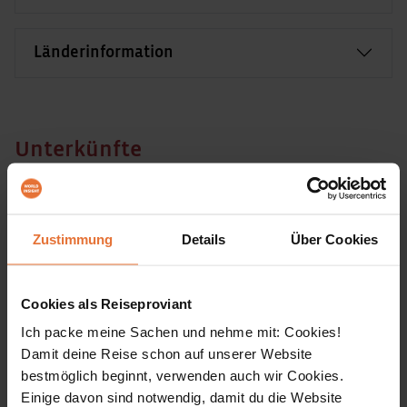
Länderinformation
Unterkünfte
Bei unseren Hotels in Sri Lanka handelt es sich um
ausgesuchte ***–***** Häuser mit eigenem Bad
Zustimmung
Details
Über Cookies
bzw. Dusche/WC auf dem Zimmer, alle mit
Klimaanlage und oft auch mit Swimmingpool.
Cookies als Reiseproviant
Unser Badehotel liegt unmittelbar am Meer,
Ich packe meine Sachen und nehme mit: Cookies!
fußläufig zum malerischen Ort Galle. Zusätzlich
Damit deine Reise schon auf unserer Website
verfügt es über einen großen Pool, mehrere
bestmöglich beginnt, verwenden auch wir Cookies.
Restaurants sowie einen Sport-und Wellness
Einige davon sind notwendig, damit du die Website