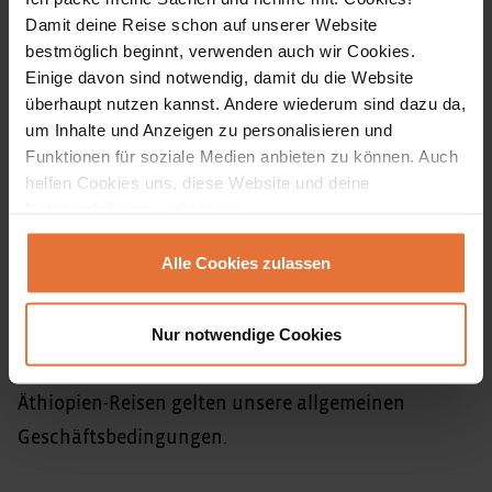
Es gilt zu beachten, dass Äthiopien ein riesiges
Damit deine Reise schon auf unserer Website
Land ist, welches zusammengenommen der Größe
bestmöglich beginnt, verwenden auch wir Cookies.
Einige davon sind notwendig, damit du die Website
Zentraleuropas entspricht und somit viele
überhaupt nutzen kannst. Andere wiederum sind dazu da,
Landesteile nach wie vor gut bereisbar sind. In
um Inhalte und Anzeigen zu personalisieren und
enger Zusammenarbeit mit unserem Country
Funktionen für soziale Medien anbieten zu können. Auch
Manager und Team vor Ort halten wir uns über die
helfen Cookies uns, diese Website und deine
Nutzererfahrung verbessern.
aktuellen Veränderungen auf dem Laufenden.
Sofern es zu Veränderungen der Sicherheitslage
Alle Cookies zulassen
kommt, würden wir unsere Reisegäste informieren
und Alternativen anbieten.
Nur notwendige Cookies
Für Umbuchungen und Stornierungen unserer
Äthiopien-Reisen gelten unsere allgemeinen
Geschäftsbedingungen.