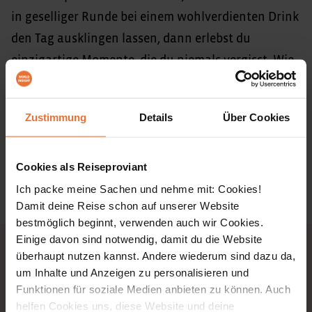
in geselliger Runde bei einem wohlverdienten Drink
den Tag ausklingen lassen, dann erlebst du
einzigartige Momente, die du niemals vergisst. Wie
bei allen unseren Reisen bleibt auch bei Aktiv+
natürlich neben den Erlebnissen in der Gruppe
Zustimmung
Details
Über Cookies
immer auch Zeit für dich!
Wir lassen uns Zeit unseren Reisen: Zum Entdecken.
Cookies als Reiseproviant
Zum Schwitzen. Zum Entspannen zwischendurch.
Ich packe meine Sachen und nehme mit: Cookies!
Zum Ankommen.
Damit deine Reise schon auf unserer Website
bestmöglich beginnt, verwenden auch wir Cookies.
Einige davon sind notwendig, damit du die Website
Entdecke auch
überhaupt nutzen kannst. Andere wiederum sind dazu da,
um Inhalte und Anzeigen zu personalisieren und
Erlebnisreisen
Funktionen für soziale Medien anbieten zu können. Auch
helfen Cookies uns, diese Website und deine
Events