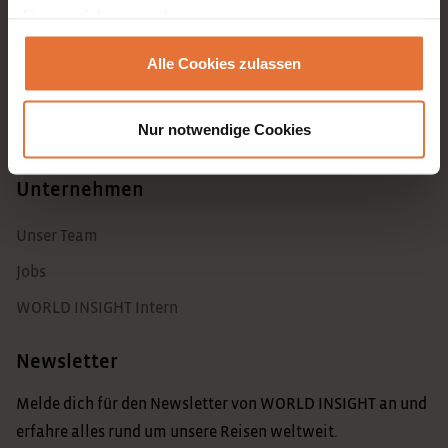
Nutzererfahrung verbessern.
ReiseMagazin
Alle Cookies zulassen
explore2gether
WI TV
Nur notwendige Cookies
Mein WORLD INSIGHT
Unternehmen
Unser Team
Jobs
WORLD INSIGHT Intern
Newsletter
Melde dich für den Newsletter von WORLD INSIGHT an und
erfahre alles rund um unsere Reisen weltweit.