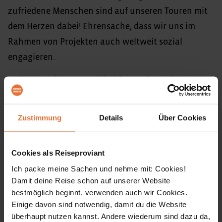
zufriedene Menschen sind auf unseren Touren mit
dem Herzen dabei! Ehrensache, dass wir uns im
Rahmen von Projekten auch weltweit sozial
engagieren.
Mehr zum Thema „Nachhaltiges Reisen“
findest du
auf unserer Website
.
Zustimmung
Details
Über Cookies
Bei unserem Schulprojekt in Prasat, Kambodscha,
erlernen 800 Schüler die englische Sprache. Diesen
besonderen Ort kannst du auf vielen unserer
Cookies als Reiseproviant
Kambodscha-Touren besuchen – und mit einer
Ich packe meine Sachen und nehme mit: Cookies!
Damit deine Reise schon auf unserer Website
Übernachtung in unserer WORLD INSIGHT-Ökolodge
bestmöglich beginnt, verwenden auch wir Cookies.
das Land weit abseits der Touristenpfade selbst
Einige davon sind notwendig, damit du die Website
erleben. Schau doch schon mal online rein!
überhaupt nutzen kannst. Andere wiederum sind dazu da,