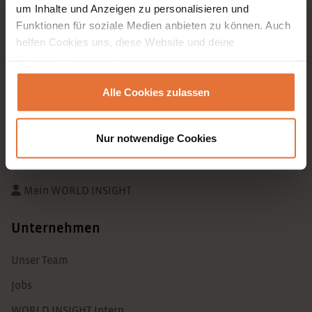
um Inhalte und Anzeigen zu personalisieren und
Funktionen für soziale Medien anbieten zu können. Auch
Entdecke auch
helfen Cookies uns, diese Website und deine
Nutzererfahrung verbessern.
Erlebnisreisen
Events
Alle Cookies zulassen
ReiseMagazin
Nur notwendige Cookies
explore2gether
WI TV
Mein WORLD INSIGHT
Unternehmen
Unser Team
Jobs
WORLD INSIGHT Intern