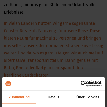
zu Hause, mit uns genießt du einen Urlaub voller
Erlebnisse.
In vielen Ländern nutzen wir gerne sogenannte
Coaster-Busse als Fahrzeug für unsere Reise. Diese
bieten Raum für maximal 16 Personen und bringen
uns selbst abseits der normalen Straßen zuverlässig
weiter. Und da, wo es geht, steigen wir auch mal auf
alternative Transportmittel um. Dann geht es mit
Bahn, Boot oder Rad ganz entspannt durch
herrliche Landschaften.
Entdecke auch
Zustimmung
Details
Über Cookies
Erlebnisreisen