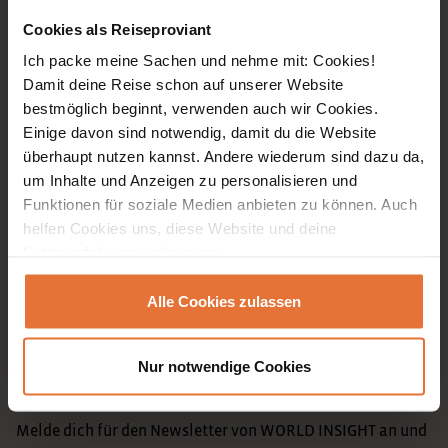
Events
Cookies als Reiseproviant
ReiseMagazin
Ich packe meine Sachen und nehme mit: Cookies!
Damit deine Reise schon auf unserer Website
explore2gether
bestmöglich beginnt, verwenden auch wir Cookies.
WI TV
Einige davon sind notwendig, damit du die Website
überhaupt nutzen kannst. Andere wiederum sind dazu da,
Mein WORLD INSIGHT
um Inhalte und Anzeigen zu personalisieren und
Funktionen für soziale Medien anbieten zu können. Auch
Unternehmen
helfen Cookies uns, diese Website und deine
Nutzererfahrung verbessern.
Unser Team
Jobs
Alle Cookies zulassen
WORLD INSIGHT Intern
Nur notwendige Cookies
Newsletter
Melde dich für den Newsletter von WORLD INSIGHT an und