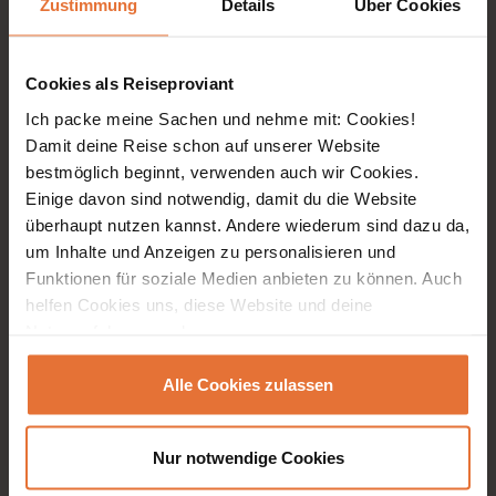
Zustimmung
Details
Über Cookies
Entdecke auch
Cookies als Reiseproviant
Erlebnisreisen
Ich packe meine Sachen und nehme mit: Cookies!
Events
Damit deine Reise schon auf unserer Website
ReiseMagazin
bestmöglich beginnt, verwenden auch wir Cookies.
Einige davon sind notwendig, damit du die Website
explore2gether
überhaupt nutzen kannst. Andere wiederum sind dazu da,
WI TV
um Inhalte und Anzeigen zu personalisieren und
Funktionen für soziale Medien anbieten zu können. Auch
Mein WORLD INSIGHT
helfen Cookies uns, diese Website und deine
Nutzererfahrung verbessern.
Unternehmen
Alle Cookies zulassen
Unser Team
Jobs
Nur notwendige Cookies
WORLD INSIGHT Intern