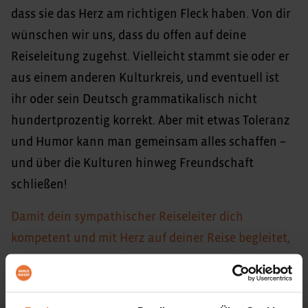
dass sie das Herz am richtigen Fleck haben. Von dir
wünschen wir uns, dass du offen auf deine
Reiseleitung zugehst. Vielleicht stammt sie oder er
aus einem anderen Kulturkreis, und eventuell ist
ihr oder sein Deutsch grammatikalisch nicht
hundertprozentig korrekt. Aber mit etwas Toleranz
und Humor kann man gemeinsam alles schaffen –
und über die Kulturen hinweg Freundschaft
schließen!
Damit dein sympathischer Reiseleiter dich
kompetent und mit Herz auf deiner Reise begleitet,
führen wir regelmäßig Schulungen durch. Wie so
eine Schulung vor Ort abläuft, das siehst du hier.