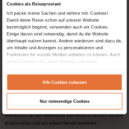
Cookies als Reiseproviant
ReiseMagazin
Ich packe meine Sachen und nehme mit: Cookies!
explore2gether
Damit deine Reise schon auf unserer Website
bestmöglich beginnt, verwenden auch wir Cookies.
WI TV
Einige davon sind notwendig, damit du die Website
Mein WORLD INSIGHT
überhaupt nutzen kannst. Andere wiederum sind dazu da,
um Inhalte und Anzeigen zu personalisieren und
Unternehmen
Funktionen für soziale Medien anbieten zu können. Auch
helfen Cookies uns, diese Website und deine
Unser Team
Nutzererfahrung verbessern.
Jobs
Alle Cookies zulassen
WORLD INSIGHT Intern
Nur notwendige Cookies
Newsletter
Melde dich für den Newsletter von WORLD INSIGHT an und
erfahre alles rund um unsere Reisen weltweit.