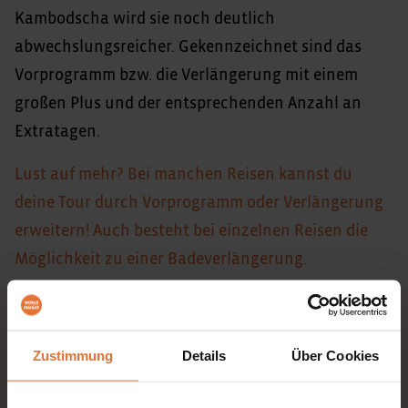
Kambodscha wird sie noch deutlich
abwechslungsreicher. Gekennzeichnet sind das
Vorprogramm bzw. die Verlängerung mit einem
großen Plus und der entsprechenden Anzahl an
Extratagen.
Lust auf mehr? Bei manchen Reisen kannst du
deine Tour durch Vorprogramm oder Verlängerung
erweitern! Auch besteht bei einzelnen Reisen die
Möglichkeit zu einer Badeverlängerung.
Entdecke auch
Zustimmung
Details
Über Cookies
Erlebnisreisen
Events