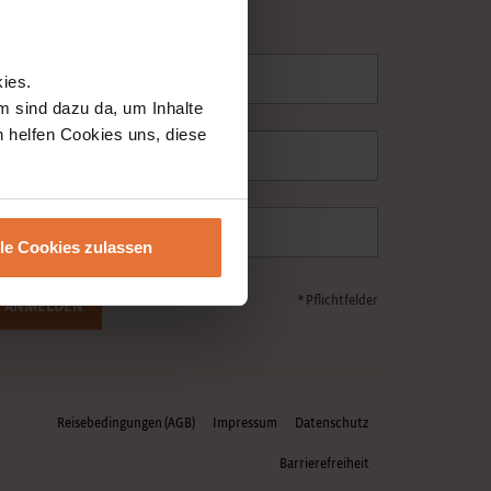
eisen weltweit.
nrede
Vorname
ies.
m sind dazu da, um Inhalte
h helfen Cookies uns, diese
achname
-Mail
lle Cookies zulassen
* Pflichtfelder
ANMELDEN
Reisebedingungen (AGB)
Impressum
Datenschutz
Barrierefreiheit