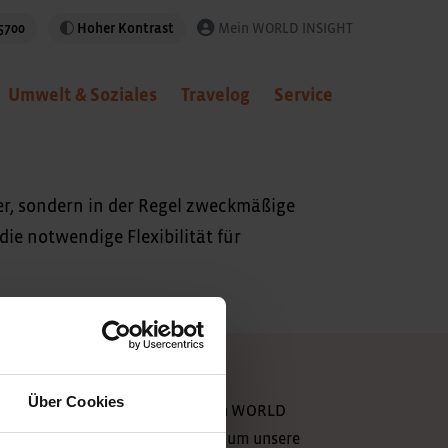
5700
Hoher Kontrast
Mein WORLD INSIGHT
Umwelt & Soziales
Travelog
Service
ner, sondern in der Regel zweckmäßige
e notwendige Flexibilität für
ewsletter
Über Cookies
elde dich für den Newsletter von WORLD
NSIGHT an und erfahre alles rund um unsere