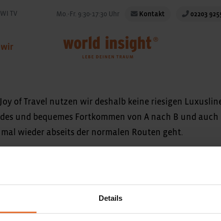
WI TV
Mo.-Fr. 9:30-17:30 Uhr
Kontakt
02203 925
 wir
 Joy of Travel nutzen wir deshalb keine riesigen Luxusli
lides und bequemes Fortkommen von A nach B und auch di
 mal wieder abseits der normalen Routen geht.
Unternehmen
N
Details
M
Unser Team
NSIGHT
I