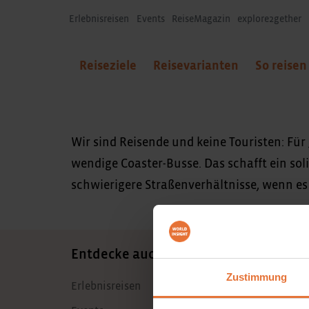
Erlebnisreisen
Events
ReiseMagazin
explore2gether
Reiseziele
Reisevarianten
So reisen
Wir sind Reisende und keine Touristen: Für
wendige Coaster-Busse. Das schafft ein so
schwierigere Straßenverhältnisse, wenn es
Entdecke auch
Zustimmung
Erlebnisreisen
Mein WORLD I